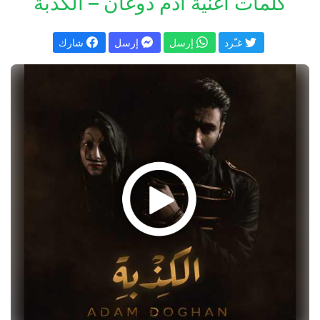
كلمات اغنية آدم دوغان – الكذبة
غـّرد
إرسل
إرسل
شارك