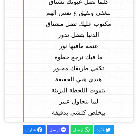
كلما تضل عيونك تشتاق
بتغفى وتفيق ع نفس الهم
مكتوب عليك تضل مشتاق
الدنيا بتضل تدور
عتمة مافيها نور
ما فيك ترجع خطوة
تكفي طريقك مجبور
هيدي هيي الحقيقة
بتموت اللحظة البريئة
لما بتحاول عمر
بيخلص كلشي بدقيقة
غـّرد
إرسل
إرسل
شارك