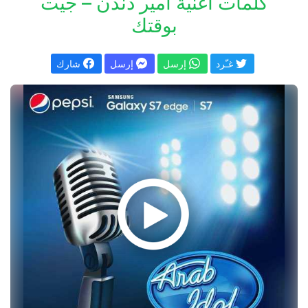
كلمات اغنية أمير دندن – جيت
بوقتك
غـّرد
إرسل
إرسل
شارك