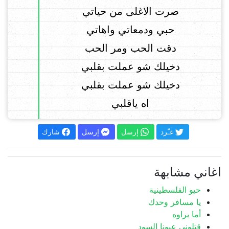
صرت الاغلى من حياتي
حبي ودمعاتي واهاتي
دقت الحب ومر الحب
دخيلك شو عملت بقلبي
دخيلك شو عملت بقلبي
اه ياقلبي
غـّرد
إرسل
إرسل
شارك
اغاني مشابهة
حيو الفلسطينية
يا مسافر وحدك
أما براوه
قتلوني عيونا السود