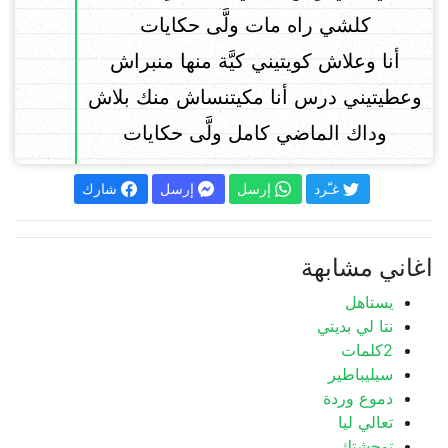
كلشي راه مات ولَّى حكايات
أنا وعلاش كويتيني كيَّة منها منبراش
وعطيتيني درس أنا مكيتنساش منك بلاش
وداك الماضي كامل ولَّى حكايات
غـّرد
إرسل
إرسل
شارك
اغاني مشابهة
يستاهل
نتا لي بديتي
2كلمات
سيليباطير
دموع وردة
تعالي ليا
توحشتك