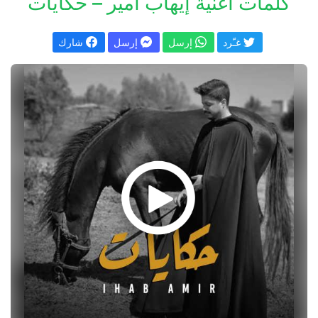
كلمات اغنية إيهاب أمير – حكايات
غـّرد
إرسل
إرسل
شارك