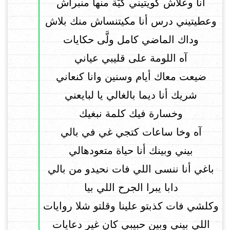
أنا وعلاش كويتيني كيَّة منها منبراش
وعطيتيني درس أنا مكيتنساش منك بلاش
وداك الماضي كامل ولَّى حكايات
آه اللومة على قليبي عياني
ضيعت معاك أيام وسنين وانا كنعاني
شريك أنا ديما بالغالي يا لبايعني
وخسارة فيك كلمة نبغيك
آه وخا ساعات كتجي غي في بالي
بيني وبينك أنا حياة متعودهالي
باغي أنا ننسى اللي فات نحيدو من بالي
دابا يبرا الجرح اللي بيا
وكلشي فات كذبتو علينا وقلتو شلا روايات
اللي بيني وبين حبيبي كان غير دعايات