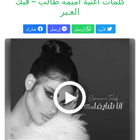
كلمات اغنية اميمه طالب – فيك
العـبر
غـّرد
إرسل
إرسل
شارك