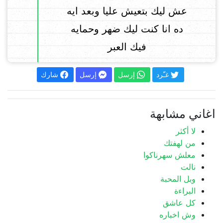
عش ليك بتعيش عليا وبعد ايه
ده انا كنت ليك ضهر وحمايه
فيك العبر
غـّرد
إرسل
إرسل
شارك
اغاني مشابهة
لا أكثر
من لهفتك
معلش سهرناكوا
نالت
وبل المحبة
البراءة
كل عاشق
وش اخباره