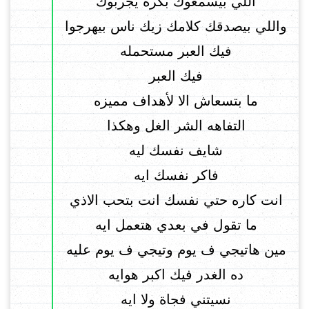
اللي بيسمعوك بكرة يجربوك
واللي بيصدقك كلامك زيك ناس بيهرجوا
فيك العبر مستحمله
فيك العبر
ما بتسعاش الا لأهداف مميزه
التفاهه الشر الغل وهكذا
شايف نفسك ليه
فاكر نفسك ايه
انت كاره حتي نفسك انت بتحب الاذي
ما تقول في بعدي هتعمل ايه
مين هاتيجي ف يوم وتيجي ف يوم عليه
ده الغدر فيك اكبر هوايه
نسيتني فجاة ولا ايه