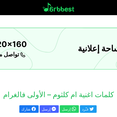
20x160
حة إعلانية
تواصل مع
كلمات اغنية ام كلثوم – الأولى فالغرام
غـّرد
إرسل
إرسل
شارك