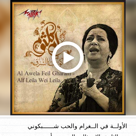
الأولــة في الــغرام والحب شــــــبكوني