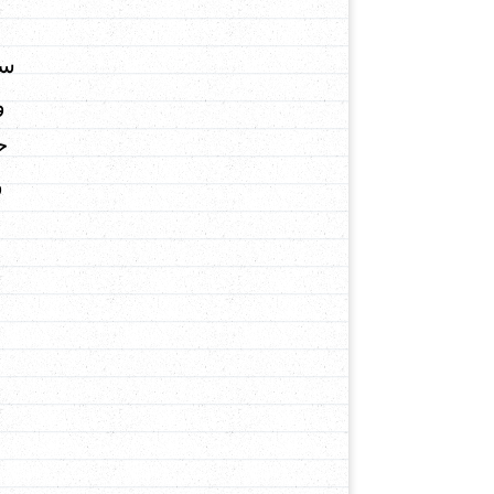
سـ
و
ح
و