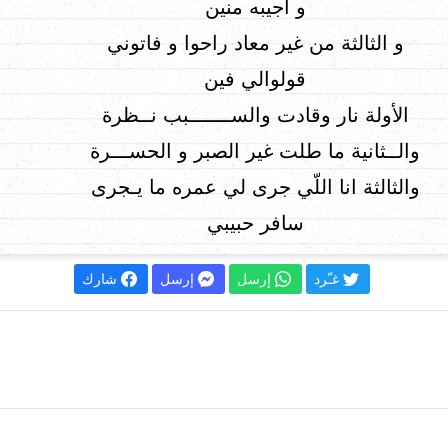
و أجيبه منين
و الثالثة من غير معاد راحوا و فاتوني
قولوالي فين
الأولة نار وقادت والســـــــبب نــظرة
والــثانية ما طلت غير الصبر و الحســـرة
والثالثة انا اللّي جرى لي عمره ما يـجرى
سافر حبيبي
غـّرد
إرسل
إرسل
شارك