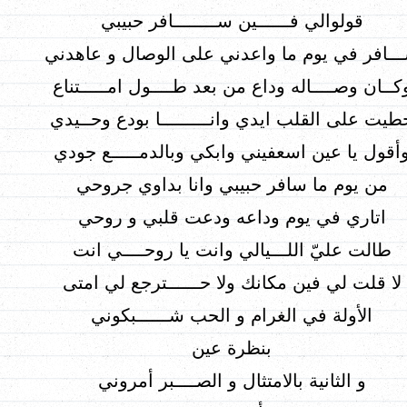
قولوالي فــــــين ســــــــافر حبيبي
ــافر في يوم ما واعدني على الوصال و عاهدني
كــان وصــــاله وداع من بعد طــــول امـــــتناع
طيت على القلب ايدي وانـــــــــا بودع وحــيدي
أقول يا عين اسعفيني وابكي وبالدمـــــع جودي
من يوم ما سافر حبيبي وانا بداوي جروحي
اتاري في يوم وداعه ودعت قلبي و روحي
طالت عليّ اللـــيالي وانت يا روحــــي انت
لا قلت لي فين مكانك ولا حــــــترجع لي امتى
الأولة في الغرام و الحب شــــــبكوني
بنظرة عين
و الثانية بالامتثال و الصــــبر أمروني