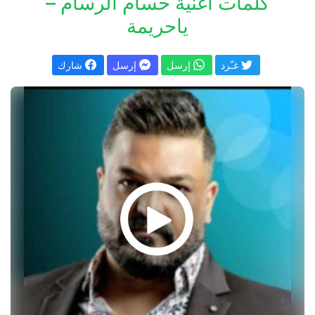
كلمات اغنية حسام الرسام –
ياحريمة
غـّرد
إرسل
إرسل
شارك