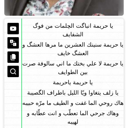
يا حريمة انباگت الچلمات من فوگ
الشفايف
يا حريمة سنينك العشرين ما مرها العشگ و
العشگ خايف
يا حريمة لا علي بختك ما اني سالوفة صرت
بين الطوايف
يا حريمة ياحريمة
يا زلف يتغاوا ويّا الليل باطراف الگصيبة
هاك روحي الما غفت و الطيف ما مرّه حبيبه
وهاك جرحي الما تعطّب و انت عطّابه و
لهيبه