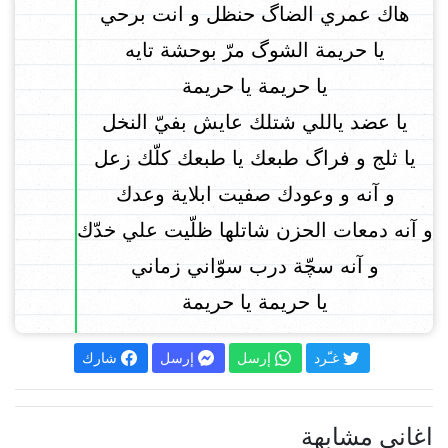
هاك عمري الضاگ حنظل و انت برحي
يا حريمة الشوگ مرّ بوحشة تايه
يا حريمة يا حريمة
يا عضد ياللي شتلك عايش بفيّ النخل
يا ثلج و فراگ طبعك يا طبعك كلّك زعل
و آنه و وعودك صفيت ابلاية وعدك
و آنه دمعات الحزن شاتلها ظلّيت علي خدّك
و آنه سچّة درب سوّاني زماني
يا حريمة يا حريمة
غـّرد
إرسل
إرسل
شارك
اغاني مشابهة