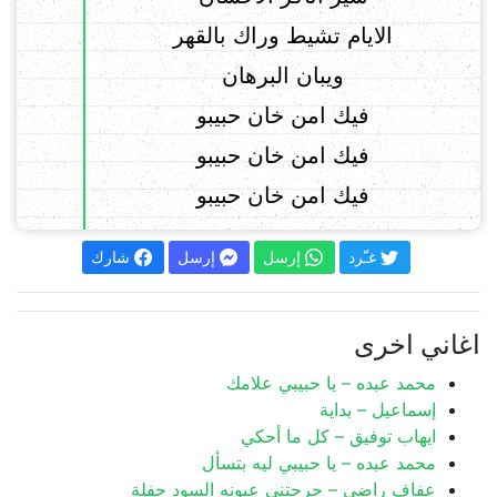
الايام تشيط وراك بالقهر
ويبان البرهان
فيك امن خان حبيبو
فيك امن خان حبيبو
فيك امن خان حبيبو
غـّرد
إرسل
إرسل
شارك
اغاني اخرى
محمد عبده – يا حبيبي علامك
إسماعيل – بداية
ايهاب توفيق – كل ما أحكي
محمد عبده – يا حبيبي ليه بتسأل
عفاف راضى – جرحتنى عيونه السود حفلة