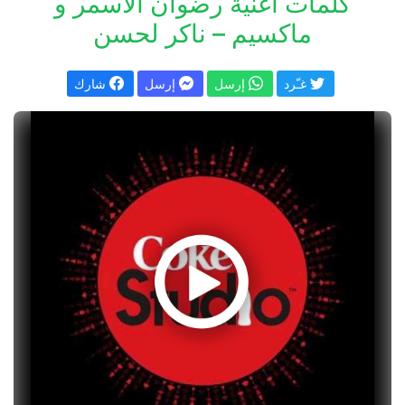
كلمات اغنية رضوان الأسمر و
ماكسيم – ناكر لحسن
غـّرد
إرسل
إرسل
شارك