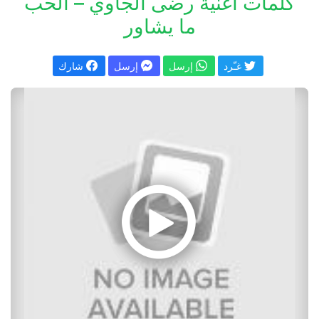
كلمات اغنية رضى الجاوي – الحب
ما يشاور
غـّرد
إرسل
إرسل
شارك