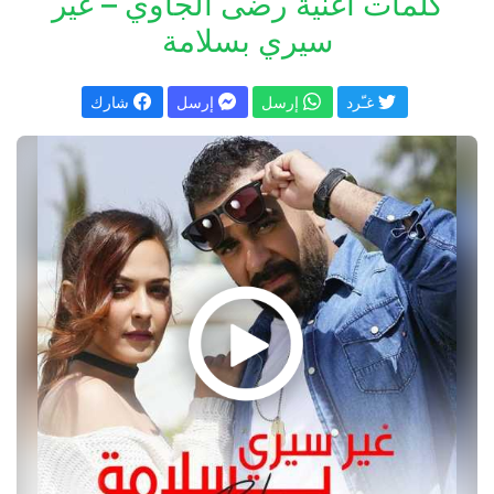
كلمات اغنية رضى الجاوي – غير
سيري بسلامة
غـّرد
إرسل
إرسل
شارك