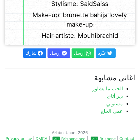
Stylisme: SaidSaiss
Make-up: brunette bahija lovely
make-up
Hair artiste: Mouhibrachid
غـّرد
إرسل
إرسل
شارك
اغاني مشابهة
الحب ما يشاور
دير أتاي
مستوني
عمي الحاج
6rbbest.com 2026
Privacy policy
|
DMCA
|
|
|
Contact
Brisbane seo
Brisbane