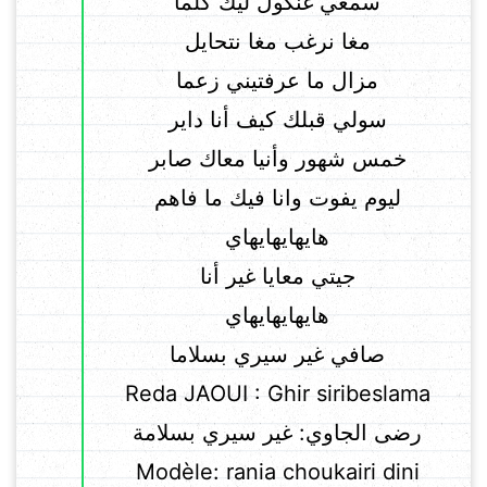
سمعي غنكول ليك كلما
مغا نرغب مغا نتحايل
مزال ما عرفتيني زعما
سولي قبلك كيف أنا داير
خمس شهور وأنيا معاك صابر
ليوم يفوت وانا فيك ما فاهم
هايهايهايهاي
جيتي معايا غير أنا
هايهايهايهاي
صافي غير سيري بسلاما
Reda JAOUI : Ghir siribeslama
رضى الجاوي: غير سيري بسلامة
Modèle: rania choukairi dini