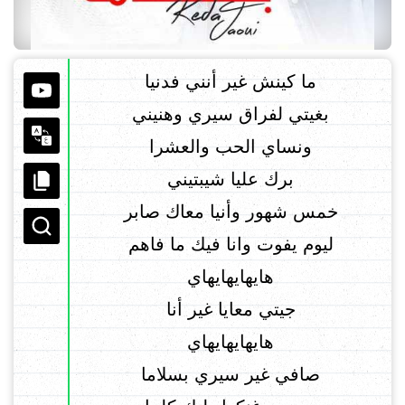
ما كينش غير أنني فدنيا
بغيتي لفراق سيري وهنيني
ونساي الحب والعشرا
برك عليا شيبتيني
خمس شهور وأنيا معاك صابر
ليوم يفوت وانا فيك ما فاهم
هايهايهايهاي
جيتي معايا غير أنا
هايهايهايهاي
صافي غير سيري بسلاما