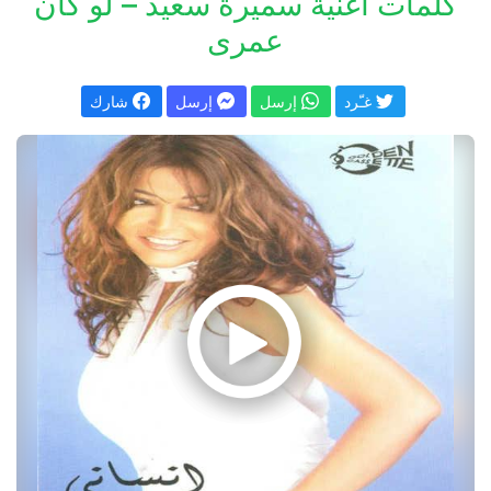
كلمات اغنية سميرة سعيد – لو كان
عمرى
غـّرد
إرسل
إرسل
شارك