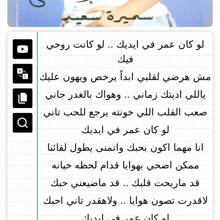
لو كان عمر في ايديك .. لو كانت روحي
فيك
مش هرضي لقلبي ابداً يرخص ويهون عليك
ياللي اديتك زماني .. وهواك بالغدر جاني
صعب القلب اللي خونته يرجع للحب تاني
لو كان عمر في ايديك
انا مهما اكون بحبك واتمنى يطول لقائنا
ممكن اضحي بهوايا قدام لحظه خيانه
قد ماريحت قلبك .. قد ماضيعني حبك
لاقدرت تصون هوايا .. ولاهقدر تاني احبك
لو كان عمر في ايديك