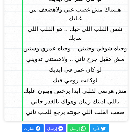
هنساك مش غصب عني ولاهضعف من
غيابك
نفس القلب اللي حبك .. هو القلب اللي
سابك
وحياه شوقي وحنيني .. وحياه عمري وسنين
مش هقبل جرح تاني .. ولاهستني تدويني
لو كان عمر في ايديك
لوكانت روحي فيك
مش هرضي لقلبي ابدا يرخص ويهون عليك
ياللي اديتك زمان وهواك بالغدر جاني
صعب القلب اللي خونته يرجع للحب تاني
غـّرد
إرسل
إرسل
شارك