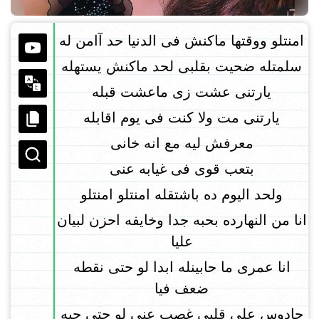
امنتلو ووقتها ماكنش فى الدنيا حد آامن له
سلمتله ضحيت بقلبى لحد ماكنش يستهله
يارتنى عشت زى ماعشت قبله
يارتنى مت ولا كنت فى يوم اقابله
معرفش ليه مع انه خانى
بتعب قوى فى غيابه عنى
ولحد اليوم ده باشتقله امنتلو امنتلو
انا من النهارده بحبه جدا وخايفه احزن لبيان
عليا
انا عمرى ما حابينله ابدا لو حتى نقطه
ضعف فيا
حادوس على قلبى غصب عنى لو حتى حبه