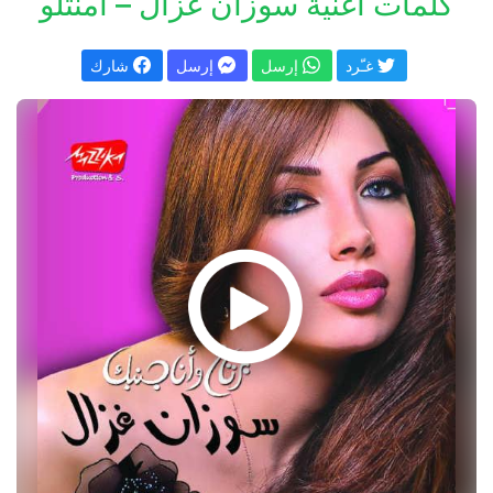
كلمات اغنية سوزان غزال – أمنتلو
غـّرد
إرسل
إرسل
شارك