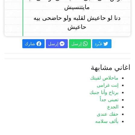
مايتنسيش
دنا لو حاعيش لقلبه ولو حاضحى بيه
حاعيش
غـّرد
إرسل
إرسل
شارك
اغاني مشابهة
ماخلاص لقيتك
إنت غرامى
برتاح وأنا جنبك
تعبنى جداً
الجدع
حقك عندى
بألف سلامه