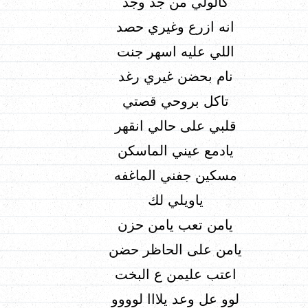
كالولي من جد وجد
انه ازرع وغيري حصد
اللي عليه اسهر جنت
نام بحضن غيري رغد
تاكل بروحي قصتي
قلبي على حالي انقهر
يادمع عيني الماسكن
مسكين جفني الماغفه
ياويلي لك
يامن تعب يامن حزن
يامن على الحاظر حضن
اعتب عليمن ع البخت
لوو عل وعد يلااا لوووو