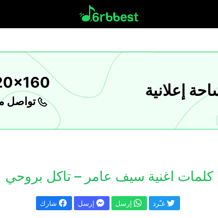
20x160
حة إعلانية
تواصل مع
كلمات اغنية سيف عامر – تاكل بروحي
غـّرد
إرسل
إرسل
شارك