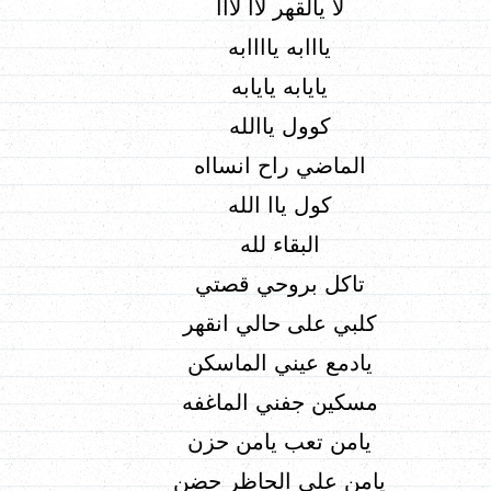
لا يالقهر لاا لااا
يااابه ياااابه
يايابه يايابه
كوول ياالله
الماضي راح انسااه
كول ياا الله
البقاء لله
تاكل بروحي قصتي
كلبي على حالي انقهر
يادمع عيني الماسكن
مسكين جفني الماغفه
يامن تعب يامن حزن
يامن على الحاظر حضن