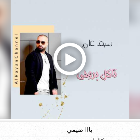
يااا ضيمي