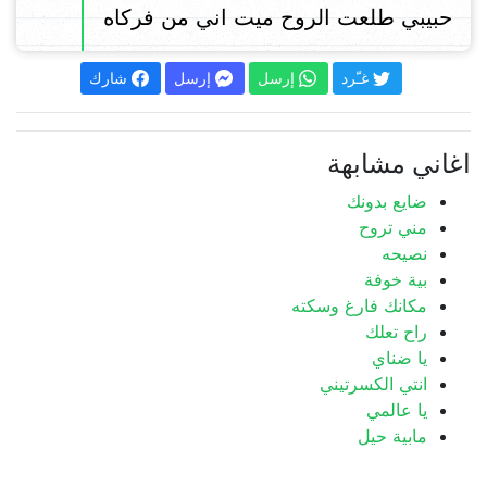
حبيبي طلعت الروح ميت اني من فركاه
غـّرد
إرسل
إرسل
شارك
اغاني مشابهة
ضايع بدونك
مني تروح
نصيحه
بية خوفة
مكانك فارغ وسكته
راح تعلك
يا ضناي
انتي الكسرتيني
يا عالمي
مابية حيل