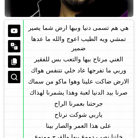
هي هم تسمى دنيا وبيها ارض شما يصير
تمشي ويه الطيب اعوج والله ما عدها
ضمير
الغني مرتاح بيها والتعب بس للفقير
وربي ما تفرجها عاد خلي نتنفس هواك
الارض ضاكت علينا وهوا ماكو من سماك
صرنا بيد الدنيا لعبة وهذا يشمرنا لهذاك
جرحتنا بعمرنا الراح
ياربي شوكت نرتاح
على هذا العمر والصار بينا
خلتنا نصب دموع بيها والفرح ممنوع