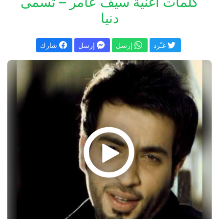
كلمات اغنية سيف عامر – تسمى
دنيا
غـّرد
إرسل
إرسل
شارك