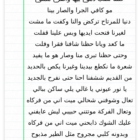
مو كافي الجرا والصار بينا
دنيا للمرتاح تركض والنا وكفت ما مشت
لغيرنا فتحت ايديها وبس علينا قفلت
ما كعد ويانا حظنا شافنا فقرا وفلت
وحتى حظنا تبرى منا وصار هو ما يفيد
شعرة ما نكطع بيدينا وغيرنا يكص بالحديد
من القديم ششفنا احنا حتى نفرح بالجديد
يا نور عيوني يا غالي يلي ساكن ببالي
تعال وشوفني شحالي ميت اني من فركاه
وتعال الفركة موتتني حبيبي ليش عايفني
عليك الشوك ذابحني ميت اني من فركاه
وبدونه كلبي مجروح مثل الطير مذبوح