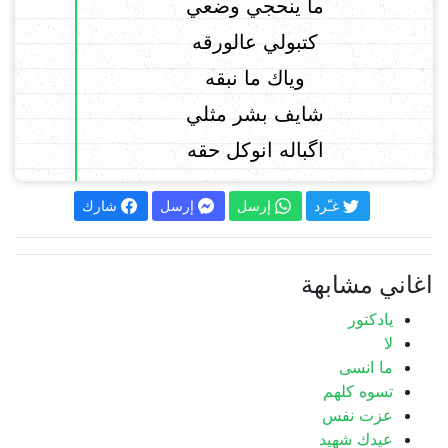
ما ينحجي وضعي
كتبولي عالورقه
وياك ما نبقه
شايف بشر مثلي
اگباله انوكل حقه
غـّرد
إرسل
إرسل
شارك
اغاني مشابهة
يادكتور
لا
ما انسى
تسوه كلهم
عزت نفس
عيدك شهيد