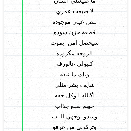
ما ضيعتلي انسان
لا ضيعت عمري
بنص عيني موجوده
قطعة حزن سوده
شيحصل امن ايموت
الروحه مگروده
كتبولي عالورقه
وياك ما نبقه
شايف بشر مثلي
اگباله انوكل حقه
حبهم طلع جذاب
وسدو بوجهي الباب
وتركوني من عرفو