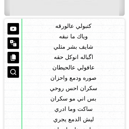
كتبولي عالورقه
وياك ما نبقه
شايف بشر مثلي
اگباله انوكل حقه
عافولي عالحيطان
صوره ودمع واحزان
سكران احس روحي
بس اني مو سكران
ساكت وما ادري
ليش الدمع يجري