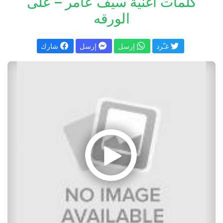
كلمات اغنية سيف عامر – على
الورقه
غـّرد
إرسل
إرسل
شارك