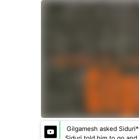
Gilgamesh asked Siduri*
Siduri told him to go an