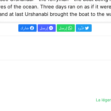
es of the ocean. Three days ran on as if it wer
and at last Urshanabi brought the boat to the wa
غـّرد
إرسل
إرسل
شارك
La lége