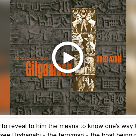
 to reveal to him the means to know one’s way 
d see Urshanabi - the ferryman - the boat bein