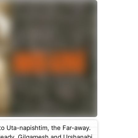
to Uta-napishtim, the Far-away.
g ready, Gilgamesh and Urshanabi