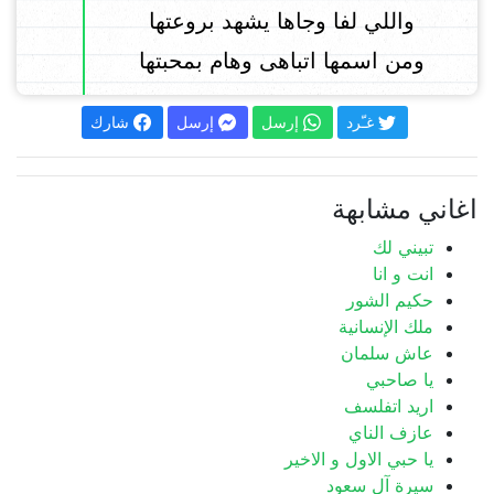
واللي لفا وجاها يشهد بروعتها
ومن اسمها اتباهى وهام بمحبتها
غـّرد
إرسل
إرسل
شارك
اغاني مشابهة
تبيني لك
انت و انا
حكيم الشور
ملك الإنسانية
عاش سلمان
يا صاحبي
اريد اتفلسف
عازف الناي
يا حبي الاول و الاخير
سيرة آل سعود