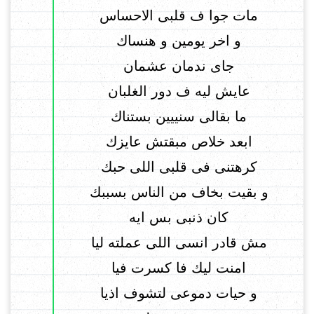
مات جوا ف قلبى الاحساس
و اخر يومين و هنساك
جاى ندمان عشمان
عايش ليه ف دور الغلبان
ما بقالى سنييين بستناك
ابعد خلاص مبقتش عايزك
كرهتنى فى قلبى اللى حبك
و بقيت بخاف من الناس بسببك
كان ذنبى بس ايه
مش قادر انسى اللى عملته ليا
امنت ليك فا كسرت فيا
و حيات دموعى لتشوف اذيا