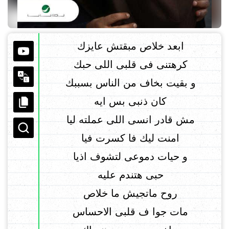
ابعد خلاص مبقتش عايزك
كرهتنى فى قلبى اللى حبك
و بقيت بخاف من الناس بسببك
كان ذنبى بس ايه
مش قادر انسى اللى عملته ليا
امنت ليك فا كسرت فيا
و حيات دموعى لتشوف اذيا
حبى هتندم عليه
روح ماتجيش ما خلاص
مات جوا ف قلبى الاحساس