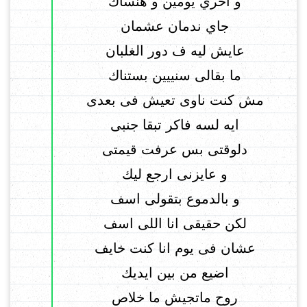
و اخري يومين و هنساك
جاي ندمان عشمان
عايش ليه ف دور الغلبان
ما بقالى سنييين بستناك
مش كنت ناوى تعيش فى بعدى
ايه لسه فاكر تبقا جنبى
دلوقتى بس عرفت قيمتى
و عايزنى ارجع ليك
و بالدموع بتقولى اسف
لكن حقيقى انا اللى اسف
عشان فى يوم انا كنت خايف
اضيع من بين ايديك
روح ماتجيش ما خلاص