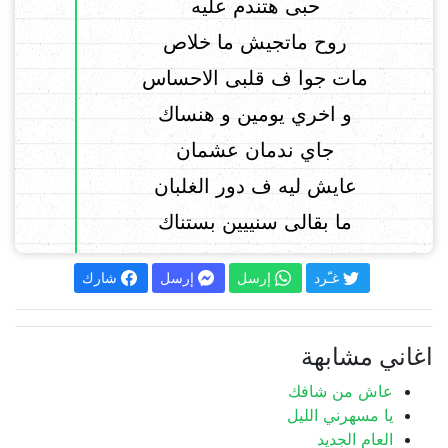
حبى هتندم عليه
روح ماتجيش ما خلاص
مات جوا ف قلبى الاحساس
و اخري يومين و هنساك
جاي ندمان عشمان
عايش ليه ف دور الغلبان
ما بقالى سنييين بستناك
غـّرد
إرسل
إرسل
شارك
اغاني مشابهة
عاش من شافك
يا مسهرني الليل
العام الجديد