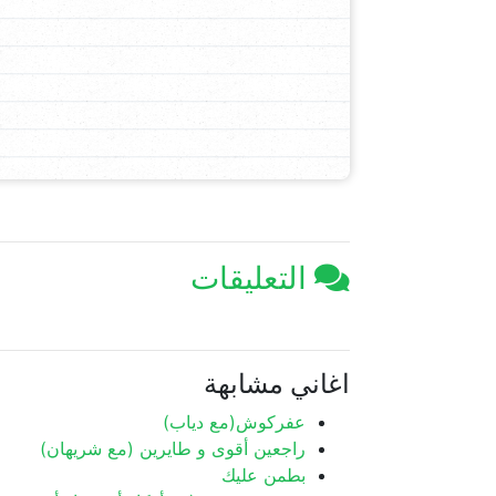
التعليقات
اغاني مشابهة
عفركوش(مع دياب)
راجعين أقوى و طايرين (مع شريهان)
بطمن عليك