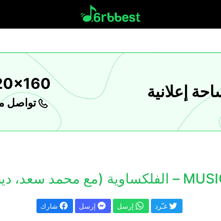
20x160
حة إعلانية
تواصل مع
غـّرد
إرسل
إرسل
شارك