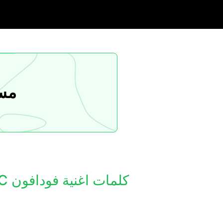
مسا
كلمات اغنية فودافون MUSIC – الفلكساوية (مع محمد سعد، دينا الشربيني & ابيوسف)