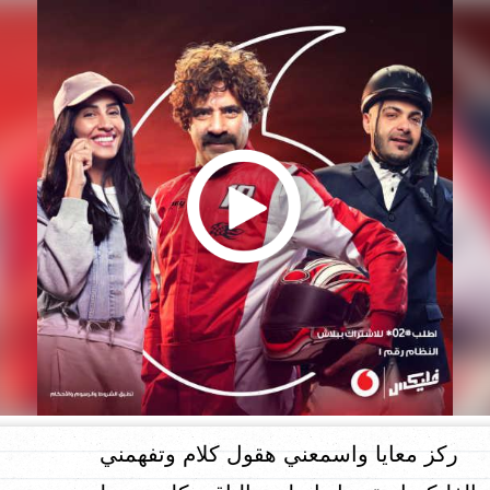
ركز معايا واسمعني هقول كلام وتفهمني