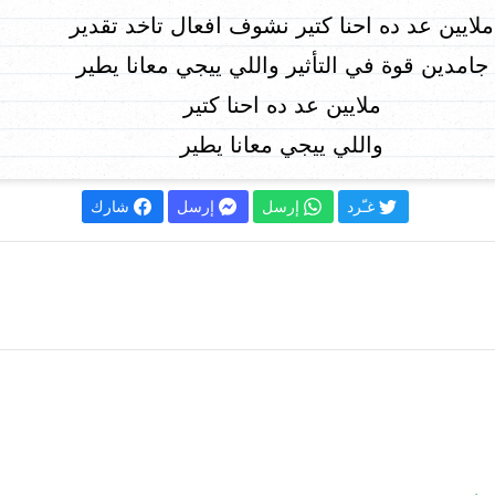
ملايين عد ده احنا كتير نشوف افعال تاخد تقدير
جامدين قوة في التأثير واللي ييجي معانا يطير
ملايين عد ده احنا كتير
واللي ييجي معانا يطير
غـّرد
إرسل
إرسل
شارك