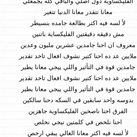
الفليكساوية دول اصلي والباقي كله يجمعلي
معانا تتقدر معانا الدنيا تتغير
لأ لسه فيه اكتر بطالعة جامده بنسيطر
مش دقيقه دقيقتين الفليكساية باتنين
معروف ان احنا جامدين عشرين مليون وعدين
ملايين عد ده احنا كتير نشوف افعال تاخد تقدير
جامدين قوة في التأثير واللي ييجي معانا يطير
ملايين عد ده احنا كتير نشوف افعال تاخد تقدير
جامدين قوة في التأثير واللي ييجي معانا يطير
بدوسه واحد سابقين في السكه دحنا سالكين
الفرق احنا ناصحين الفليكساوية جاهزين
احنا نلخص في كلمتين نيجي نخلص
لأ لسه فيه اكتر معانا الغالي يبقي ارخص