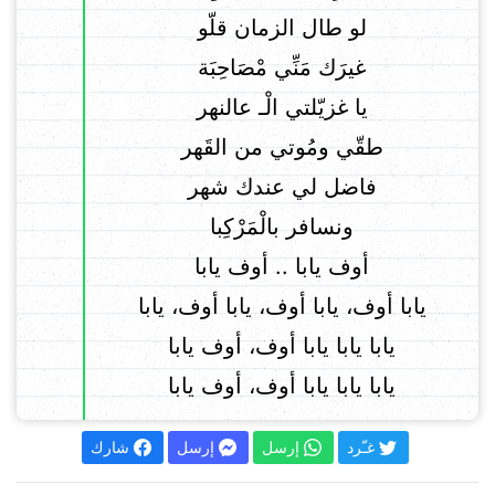
لو طال الزمان قلّو
غيرَك مَنِّي مْصَاحِبَة
يا غزيّلتي الْـ عالنهر
طقّي ومُوتي من القَهر
فاضل لي عندك شهر
ونسافر بالْمَرْكِبا
أوف يابا .. أوف يابا
يابا أوف، يابا أوف، يابا أوف، يابا
يابا يابا يابا أوف، أوف يابا
يابا يابا يابا أوف، أوف يابا
غـّرد
إرسل
إرسل
شارك