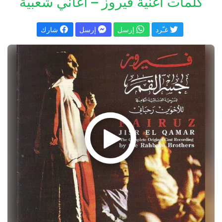
كلمات اغنية فيروز – أغاني شعبية
غـّرد
إرسل
إرسل
شارك