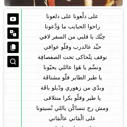
على دلْعونا على دلعونا
راحوا الحبايب ما وَدَّعونا
حِبَّك يا قلبي من السفر لافي
حيِّد عالدرب وقلّو عوافي
نوقف نِتْحاكى تحت الصفصافِة
ونسِّم يا هَوا عاللي يحبّونا
يا طير الطاير قلّو مشتاقَة
وبدّي من زهوري ودّيلو باقَة
يا طير وقلّو بكرا منتلاقى
ومش رح ننساكُن ياللي نْسيتونا
على الْمَاني عالْمَاني