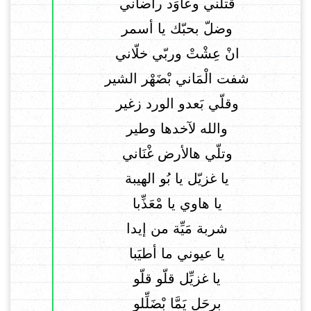
قتلني وعاوَد راضاني
وضلّ بحبّك يا أسمر
انْ عِشْتْ وربّي خلّاني
شفت الْمَاني بْضَهْر الشير
وقلّي بَعدو الورد زغير
والله لآخدها وطير
وتلّي هالأرض غْنَاني
يا غزيّل يا بُو الهيبة
يا هاوي يا مْعَذِّبا
شربة مَيِّة من إيدا
يا عيوني ما أطيَبا
يا غزيِّل قلّو قلّو
برحَل يَمَّا بْضَلِّلو