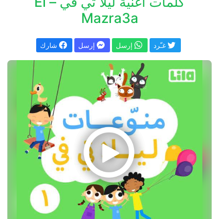
كلمات اغنية ليلا تي في – El
Mazra3a
غـّرد
إرسل
إرسل
شارك