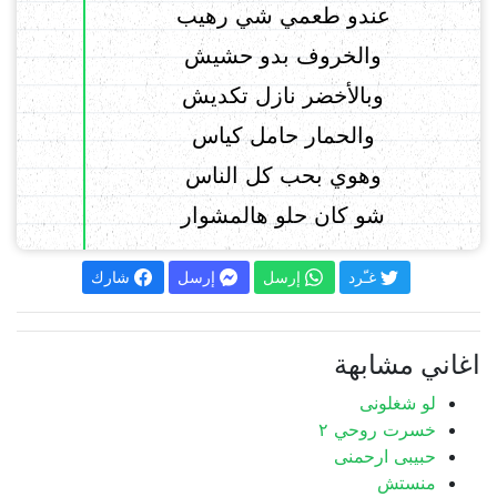
عندو طعمي شي رهيب
والخروف بدو حشيش
وبالأخضر نازل تكديش
والحمار حامل كياس
وهوي بحب كل الناس
شو كان حلو هالمشوار
غـّرد
إرسل
إرسل
شارك
اغاني مشابهة
لو شغلونى
خسرت روحي ٢
حبيبى ارحمنى
منستش