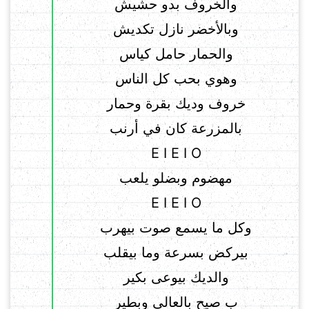
والخروف بدو حشيش
وبالأخضر نازل تكديش
والحمار حامل كياس
وهوي بحب كل الناس
خروف وديك بقرة وحمار
بالمزرعة كان في أرنب
E I E I O
مهضوم وبضلو يلعب
E I E I O
وكل ما يسمع صوت بيهرب
بيركض بسرعة وما بيقلب
والديك بيوعى بكير
ب صيح بالعالي وبطير