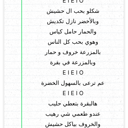
E I E I O
شكلو بحب ال حشيش
وبالأخضر نازل تكديش
والحمار حامل كياس
وهوي بحب كل الناس
بالمزرعة خروف و حمار
وبالمزرعة في بقرة
E I E I O
عم ترعى بالسهول الخضرة
E I E I O
هالبقرة بتعطي حليب
عندو طعمي شي رهيب
والخروف بياكل حشيش