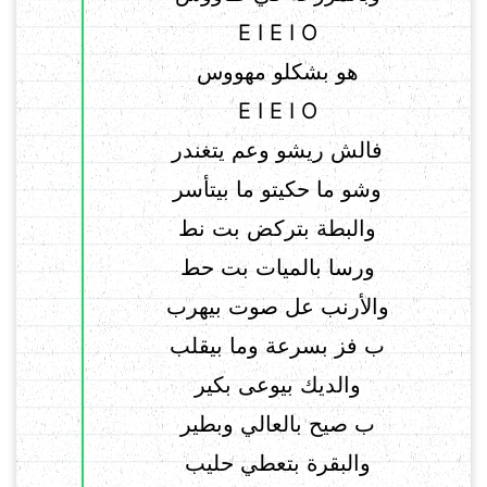
E I E I O
هو بشكلو مهووس
E I E I O
فالش ريشو وعم يتغندر
وشو ما حكيتو ما بيتأسر
والبطة بتركض بت نط
ورسا بالميات بت حط
والأرنب عل صوت بيهرب
ب فز بسرعة وما بيقلب
والديك بيوعى بكير
ب صيح بالعالي وبطير
والبقرة بتعطي حليب