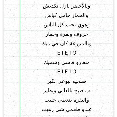
وبالأخضر نازل تكديش
والحمار حامل كياس
وهوي بحب كل الناس
خروف وبقرة وحمار
وبالمزرعة كان في ديك
E I E I O
منقارو قاسي وسميك
E I E I O
صبحيه بيوعى بكير
ب صيح بالعالي وبطير
والبقرة بتعطي حليب
عندو طعمي شي رهيب