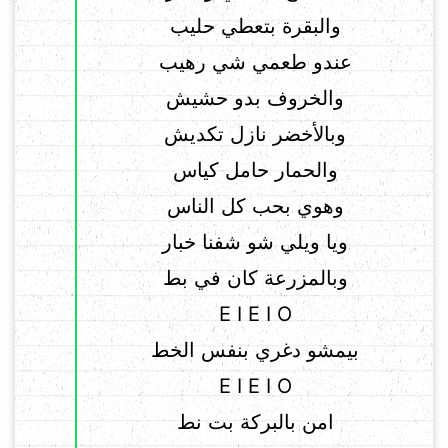
والبقرة بتعطي حليب
عندو طعمي شي رهيب
والخروف بدو حشيش
وبالأخضر نازل تكديش
والحمار حامل كياس
وهوي بحب كل الناس
ويا ويلي شو شفنا خبار
وبالمزرعة كان في بط
E I E I O
بيمشو دغري بنفس الخط
E I E I O
امن بالبركة بت نط