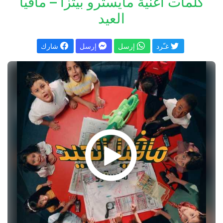
كلمات اغنية مايسترو بيتزا – مافيا
العيد
غـّرد
إرسل
إرسل
شارك