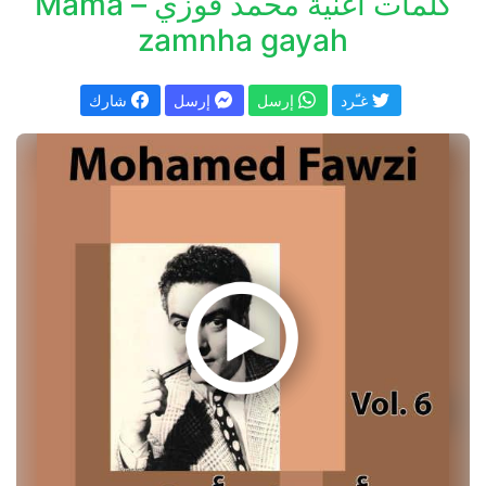
كلمات اغنية محمد فوزي – Mama
zamnha gayah
غـّرد
إرسل
إرسل
شارك