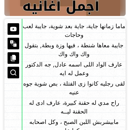
ماما زمانها جاية، جاية بعد شوية، جايبة لعب
وحاجات
جايبة معاها شنطة ، فيها وزة وبطة, بتقول
واك واك واك
عارف الواد اللى اسمه عادل, جه الدكتور
وعمل له ايه
لقى رجليه كانوا زى الفتلة ، بص شوية جوه
عنيه
راح مدي له حقنة كبيرة، عارف ادى له
الحقنة ليــه
مابيشربش اللبن الصبح ، وكل اصحابه