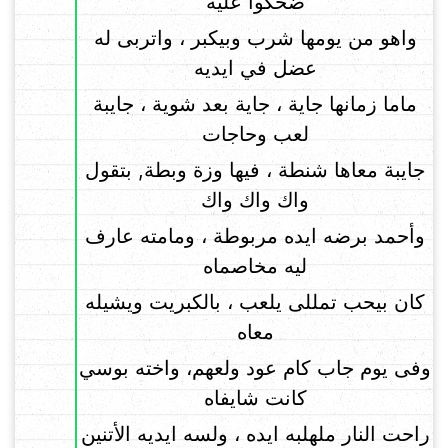
ضحكوا عليه
واهو من يومها شرب وبيكبر ، واتربى له
عضل في ايديه
ماما زمانها جاية ، جاية بعد شوية ، جايبة
لعب وحاجات
جايبة معاها شنطة ، فيها وزة وبطة, بتقول
واك واك واك
وأحمد برضه ايده مربوطة ، ومامته عارف
ليه مخاصماه
كان بيحب تمللى يلعب ، بالكبريت ويشيله
معاه
وفى يوم جاب كام عود ولعهم، واخته بوسي
كانت شايفاه
راحت النار ملهلبه ايده ، ولسه ايديه الأتنين