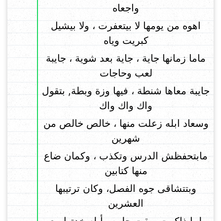
واجعاه
اهوه من يومها لا بيتعفرت ، ولا بيشيل
كبريت وياه
ماما زمانها جاية ، جاية بعد شوية ، جايبة
لعب وحاجات
جايبة معاها شنطة ، فيها وزة وبطة, بتقول
واك واك واك
وسعاد ابله زعلت منها ، خالص خالص من
شهرين
مابتحفظش الدرس وتكذب ، وكمان ضاع
منها كتابين
وبتتشاقى جوه الفصل، وكان ترتيبها
العشرين