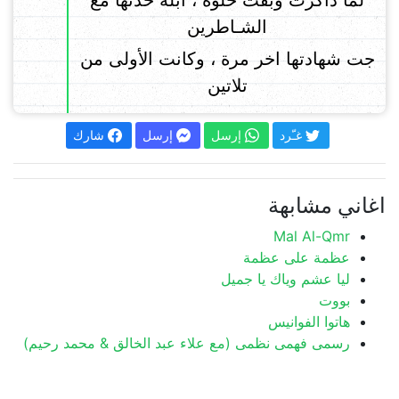
لما ذاكرت وبقت حلوه ، أبله خدتها مع
الشـاطرين
جت شهادتها اخر مرة ، وكانت الأولى من
تلاتين
غـّرد
إرسل
إرسل
شارك
اغاني مشابهة
Mal Al-Qmr
عظمة على عظمة
ليا عشم وياك يا جميل
بووت
هاتوا الفوانيس
رسمى فهمى نظمى (مع علاء عبد الخالق & محمد رحيم)