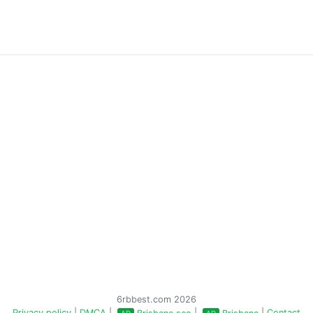
6rbbest.com 2026
Privacy policy
|
DMCA
|
|
|
Contact