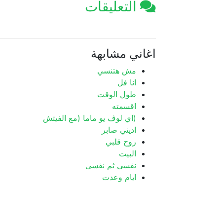
التعليقات
اغاني مشابهة
مش هتنسي
انا فل
طول الوقت
اقسمته
(اي لوڤ یو ماما (مع الفیتش
اديني صابر
روح قلبي
البيت
نفسى ثم نفسى
ايام وعدت