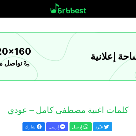
20x160
حة إعلانية
تواصل مع
كلمات اغنية مصطفى كامل – عودي
غـّرد
إرسل
إرسل
شارك