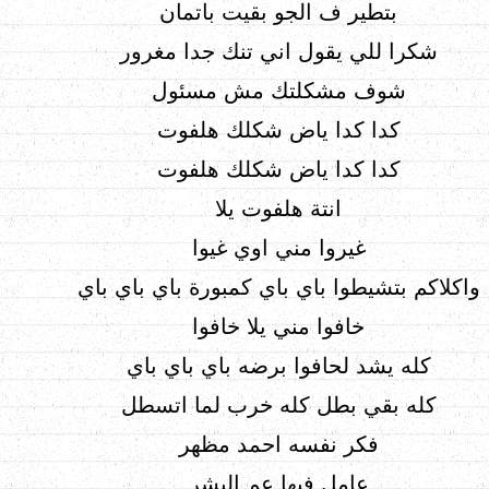
بتطير ف الجو بقيت باتمان
شكرا للي يقول اني تنك جدا مغرور
شوف مشكلتك مش مسئول
كدا كدا ياض شكلك هلفوت
كدا كدا ياض شكلك هلفوت
انتة هلفوت يلا
غيروا مني اوي غيوا
واكلاكم بتشيطوا باي باي كمبورة باي باي باي
خافوا مني يلا خافوا
كله يشد لحافوا برضه باي باي باي
كله بقي بطل كله خرب لما اتسطل
فكر نفسه احمد مظهر
عامل فيها عم البشر