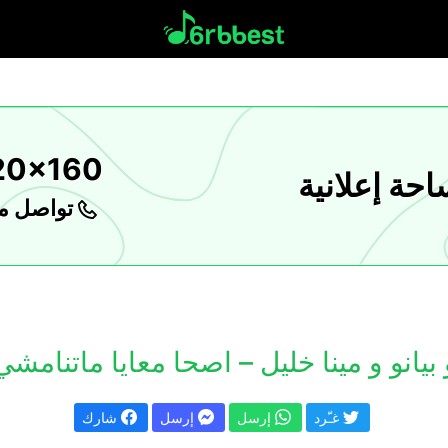
20x160
حة إعلانية
تواصل مع
بيانو و مينا خليل – اصحا معايا ماتنامشي 
غـّرد
إرسل
إرسل
شارك