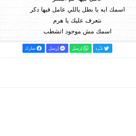
اسمك ايه يا بطل ياللي عامل فيها دكر
نتعرف عليك يا هرم
اسمك مش موجود اتشطب
غـّرد
إرسل
إرسل
شارك