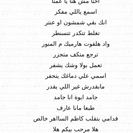
احنا مش هنا يا عمنا
اسمع ياللي مفكر
انك بقي شمشون او عنتر
تغلط تتكدر تتسنطر
واد هلفوت هارميك م المنور
ترجع متكف متجزر
تعمل بولا وشك يشفر
اسمي علي دماغك يتحفر
مابقدرش غير اللي يقدر
جامد ايوة انا جامد
طبعا مانا عارف
قدامي بتقلب كاظم السااهر خالص
هلا مرحب بيكم هلا