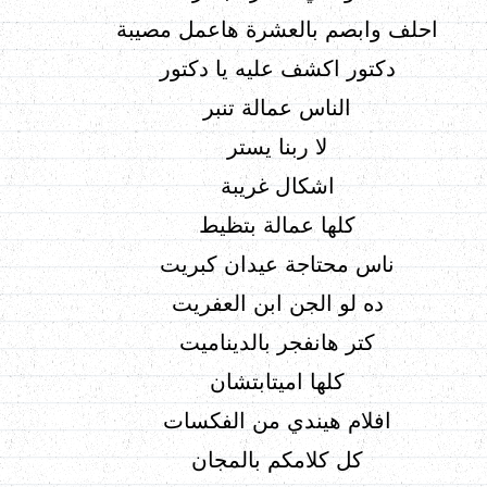
احلف وابصم بالعشرة هاعمل مصيبة
دكتور اكشف عليه يا دكتور
الناس عمالة تنبر
لا ربنا يستر
اشكال غريبة
كلها عمالة بتظيط
ناس محتاجة عيدان كبريت
ده لو الجن ابن العفريت
كتر هانفجر بالديناميت
كلها اميتابتشان
افلام هيندي من الفكسات
كل كلامكم بالمجان