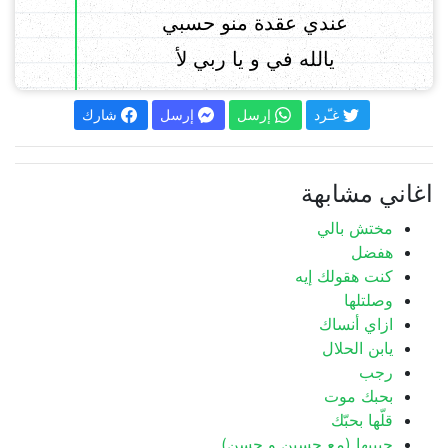
عندي عقدة منو حسبي
يالله في و يا ربي لأ
غـّرد
إرسل
إرسل
شارك
اغاني مشابهة
مختش بالي
هفضل
كنت هقولك إيه
وصلتلها
ازاي أنساك
يابن الحلال
رجب
بحبك موت
قلّها بحبّك
حبيبها (مع حسين و حسن)