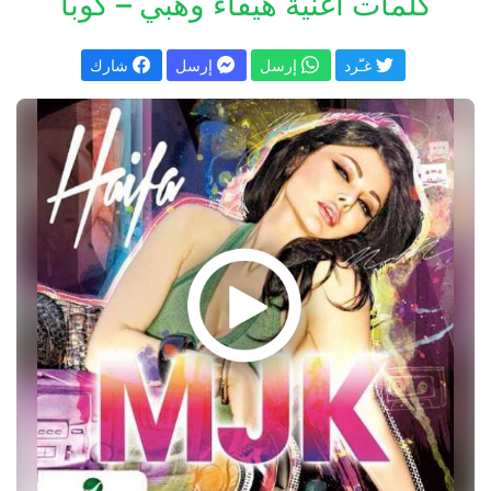
كلمات اغنية هيفاء وهبي – كوبّا
غـّرد
إرسل
إرسل
شارك