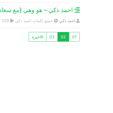
احمد ذكي – هو وهي (مع سعا
احمد ذكي
جميع كلمات احمد ذكي
339
01
02
03
الاخيرة