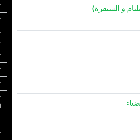
كل
ليام و الشيفرة)
ك
ك
خ
كل
ك
كل
ك
ضياء
ا
ك
كل