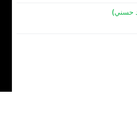
د حسني)