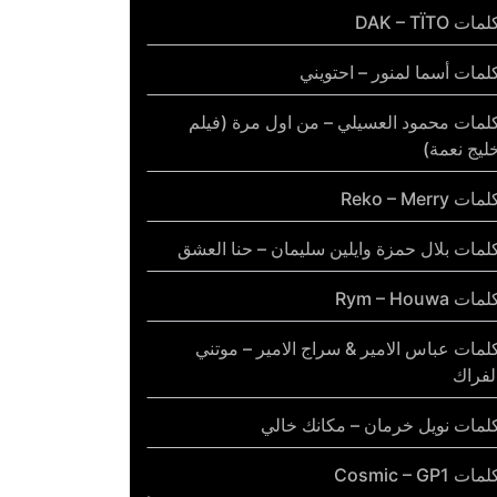
مات DAK – TÏTO
لمات أسما لمنور – احتويني
لمات محمود العسيلي – من اول مرة (فيلم
ليج نعمة)
مات Reko – Merry
لمات بلال حمزة وايلين سليمان – حنا العشق
مات Rym – Houwa
لمات عباس الامير & سراج الامير – موتني
لفراك
لمات نويل خرمان – مكانك خالي
مات Cosmic – GP1