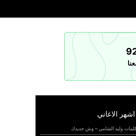
9
نا
اشهر الاغاني
لمات وليد الشامي – وش جديدك