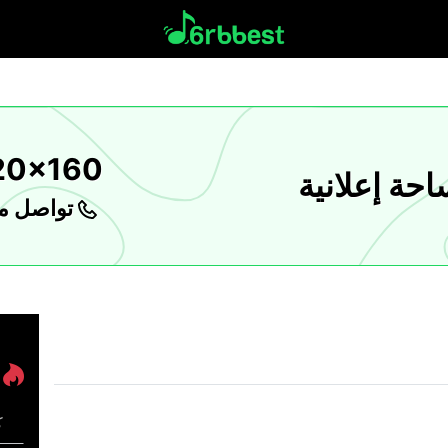
20x160
حة إعلانية
تواصل مع
ك