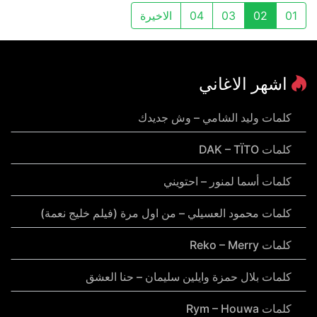
01
02
03
04
الاخيرة
اشهر الاغاني
كلمات وليد الشامي – وش جديدك
كلمات DAK – TÏTO
كلمات أسما لمنور – احتويني
كلمات محمود العسيلي – من اول مرة (فيلم خليج نعمة)
كلمات Reko – Merry
كلمات بلال حمزة وايلين سليمان – حنا العشق
كلمات Rym – Houwa