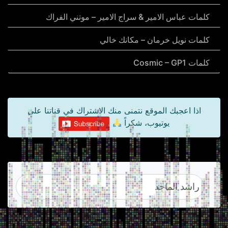
كلمات عباس الامير & سراج الامير – موتني الفراك
كلمات نويل خرمان – مكانك خالي
كلمات Cosmic – GP1
اذا اعجبك الموقع نتمنى منك الاشتراك في قناتنا على
يوتيوب، شكراً