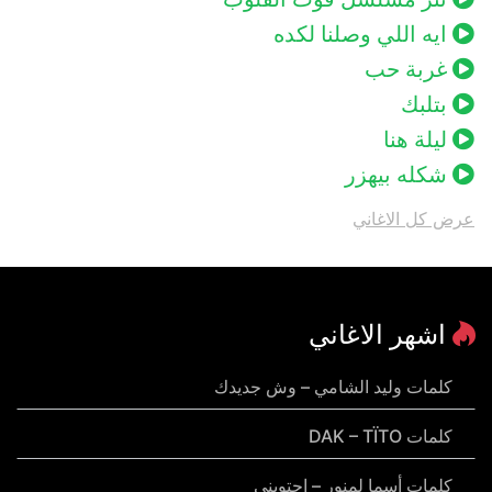
ايه اللي وصلنا لكده
غربة حب
بتلبك
ليلة هنا
شكله بيهزر
عرض كل الاغاني
اشهر الاغاني
كلمات وليد الشامي – وش جديدك
كلمات DAK – TÏTO
كلمات أسما لمنور – احتويني