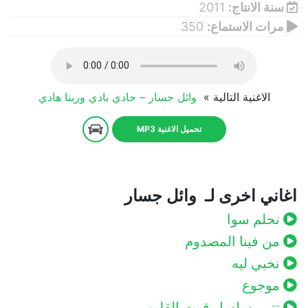
سنة الانتاج:
2011
مرات الاستماع:
350
الاغنية التالية »
وائل جسار – حادي بادي وربنا هادي
تحميل الاغنية MP3
اغاني اخرى لـ وائل جسار
نحلم سوا
من فينا المصدوم
نخبي ليه
موجوع
تتر مسلسل قوت القلوب