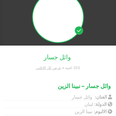
وائل جسار
355 اغنية •
عرض كل الاغاني
وائل جسار – نبينا الزين
الفنان:
وائل جسار
الدولة:
لبنان
الالبوم:
نبينا الزين