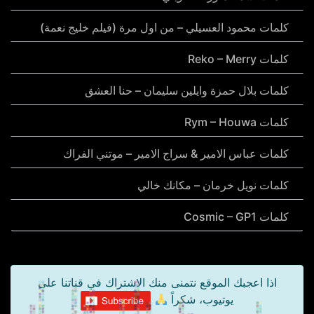
كلمات محمود العسيلي – من اول مرة (فيلم خليج نعمة)
كلمات Reko – Merry
كلمات بلال حمزة وايلين سليمان – حنا العشق
كلمات Rym – Houwa
كلمات عباس الامير & سراج الامير – موتني الفراك
كلمات نويل خرمان – مكانك خالي
كلمات Cosmic – GP1
اذا اعجبك الموقع نتمنى منك الاشتراك في قناتنا على
يوتيوب، شكراً