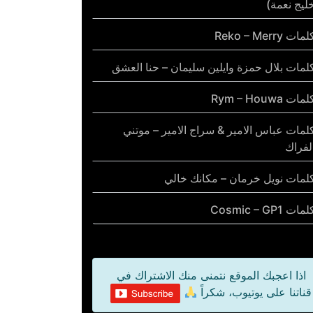
ليج نعمة)
مات Reko – Merry
لمات بلال حمزة وايلين سليمان – حنا العشق
مات Rym – Houwa
لمات عباس الامير & سراج الامير – موتني
لفراك
لمات نويل خرمان – مكانك خالي
مات Cosmic – GP1
اذا اعجبك الموقع نتمنى منك الاشتراك في
قناتنا على يوتيوب، شكراً