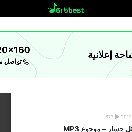
20x160
حة إعلانية
تواصل مع
373
2011
ل جسار – موجوع MP3