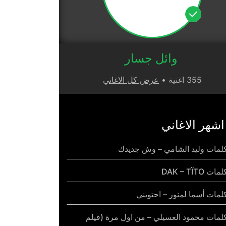
وائل جسار
355 اغنية •
عرض كل الاغاني
اشهر الاغاني
لمات وليد الشامي – وش جديدك
مات DAK – TÏTO
لمات أسما لمنور – احتويني
لمات محمود العسيلي – من اول مرة (فيلم