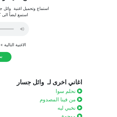
استماع وتحميل اغنية وائل جس
استمع ايضاً الى 
الاغنية التالية »
تحم
اغاني اخرى لـ وائل جسار
نحلم سوا
من فينا المصدوم
نخبي ليه
موجوع