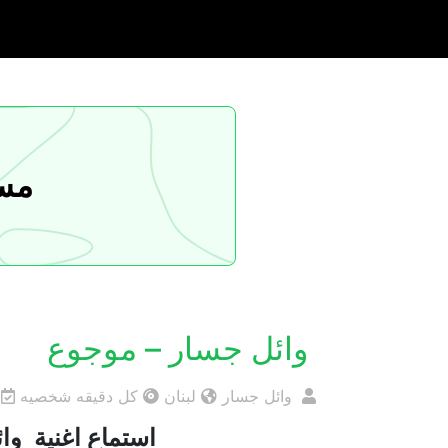
مسا
وائل جسار – موجوع
وائل جسار
لبنان
كل دقيقه شخصيه
استماع اغنية وائ