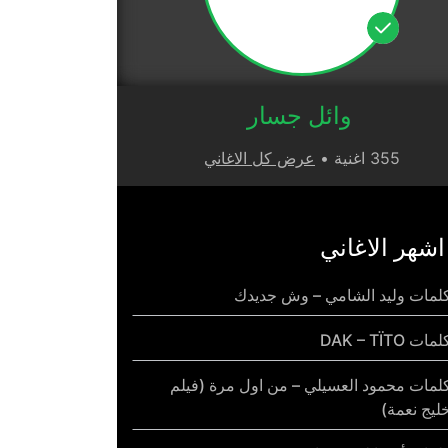
وائل جسار
355 اغنية •
عرض كل الاغاني
اشهر الاغاني
لمات وليد الشامي – وش جديدك
مات DAK – TÏTO
لمات محمود العسيلي – من اول مرة (فيلم
ليج نعمة)