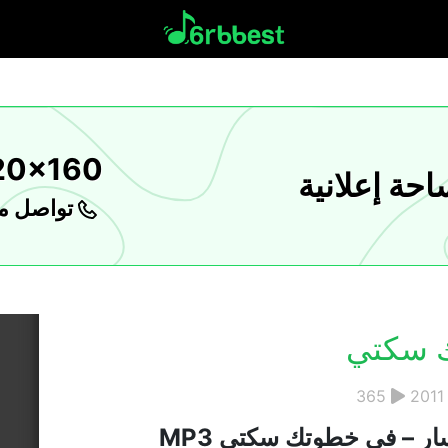
20x160
حة إعلانية
تواصل مع
ك سكتي
365
2011
ار – في خطوتك سكتي MP3