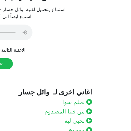
استماع وتحميل اغنية وائل جسار –
استمع ايضاً الى 
الاغنية التالية
تحم
اغاني اخرى لـ وائل جسار
نحلم سوا
من فينا المصدوم
نخبي ليه
موجوع