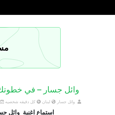
مسا
وائل جسار – في خطوت
وائل جسار
لبنان
كل دقيقه شخصيه
استماع اغنية وائل جس