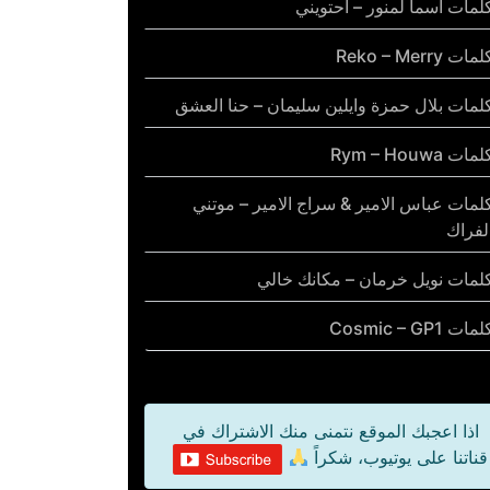
لمات أسما لمنور – احتويني
مات Reko – Merry
لمات بلال حمزة وايلين سليمان – حنا العشق
مات Rym – Houwa
لمات عباس الامير & سراج الامير – موتني
لفراك
لمات نويل خرمان – مكانك خالي
مات Cosmic – GP1
اذا اعجبك الموقع نتمنى منك الاشتراك في
قناتنا على يوتيوب، شكراً