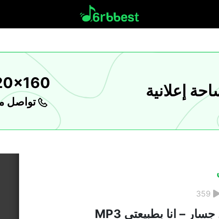
20x160
حة إعلانية
تواصل مع
359
سار – انا بطبيعتي MP3