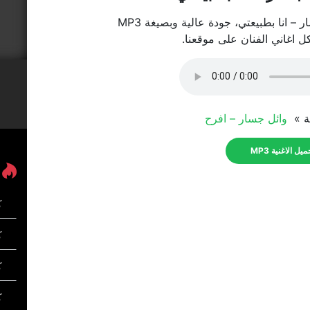
– انا بطبيعتي، جودة عالية وبصيغة MP3
كل اغاني الفنان على موقعنا.
ية »
وائل جسار – افرح
يل الاغنية MP3
ك
كل
ك
ك