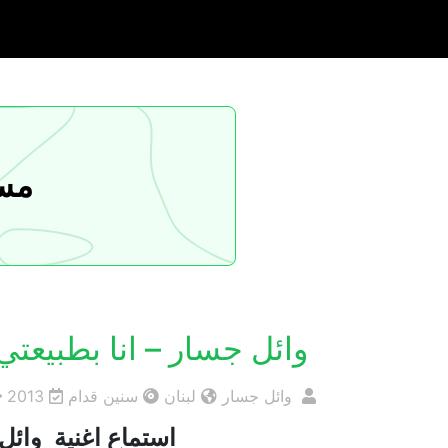
مسا
وائل جسار – انا بطبيعتي
وائل جسار
لبنان
سنين قدام
2013
استماع اغنية وائل ج