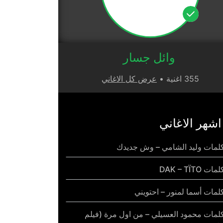
وائل جسار
355 اغنية •
عرض كل الاغاني
اشهر الاغاني
لمات وليد الشامي – وش جديدك
مات DAK – TÏTO
لمات أسما لمنور – احتويني
لمات محمود العسيلي – من اول مرة (فيلم