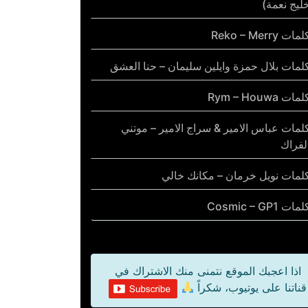
ليج نعمة)
مات Reko – Merry
لمات بلال حمزة وايلين سليمان – حنا العشق
مات Rym – Houwa
لمات عباس الامير & سراج الامير – موتني
لفراك
لمات نويل خرمان – مكانك خالي
مات Cosmic – GP1
اذا اعجبك الموقع نتمنى منك الاشتراك في
قناتنا على يوتيوب، شكراً