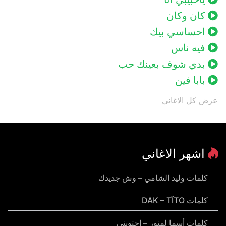
كان وكان
احساسي بيك
فيه ناس
بدي شوف بعينك حب
بابا فين
عرض كل الاغاني
اشهر الاغاني
كلمات وليد الشامي – وش جديدك
كلمات DAK – TÏTO
كلمات أسما لمنور – احتويني