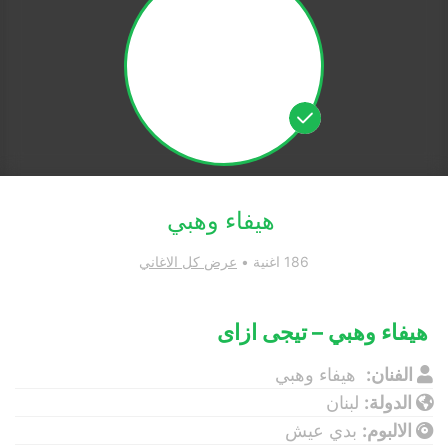
هيفاء وهبي
186 اغنية •
عرض كل الاغاني
هيفاء وهبي – تيجى ازاى
الفنان:
هيفاء وهبي
الدولة:
لبنان
الالبوم:
بدي عيش