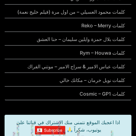
كلمات محمود العسيلي – من اول مرة (فيلم خليج نعمة)
كلمات Reko – Merry
كلمات بلال حمزة وايلين سليمان – حنا العشق
كلمات Rym – Houwa
كلمات عباس الامير & سراج الامير – موتني الفراك
كلمات نويل خرمان – مكانك خالي
كلمات Cosmic – GP1
اذا اعجبك الموقع نتمنى منك الاشتراك في قناتنا على
يوتيوب، شكراً