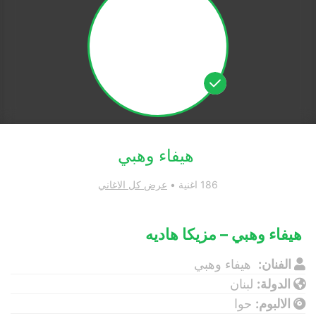
هيفاء وهبي
186 اغنية •
عرض كل الاغاني
هيفاء وهبي – مزيكا هاديه
الفنان:
هيفاء وهبي
الدولة:
لبنان
الالبوم:
حوا