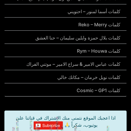
كلمات أسما لمنور – احتويني
كلمات Reko – Merry
كلمات بلال حمزة وايلين سليمان – حنا العشق
كلمات Rym – Houwa
كلمات عباس الامير & سراج الامير – موتني الفراك
كلمات نويل خرمان – مكانك خالي
كلمات Cosmic – GP1
اذا اعجبك الموقع نتمنى منك الاشتراك في قناتنا على
يوتيوب، شكراً