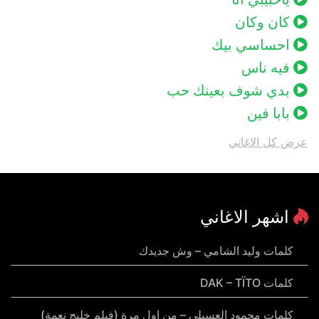
كان وكان
احساسي بيك
فيه ناس
بدي شوف بعينك حب
بابا فين
عرض كل الاغاني
اشهر الاغاني
كلمات وليد الشامي – وش جديدك
كلمات DAK – TÏTO
كلمات محمود العسيلي – من اول مرة (فيلم خليج نعمة)