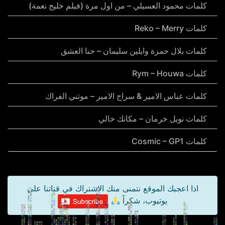
كلمات محمود العسيلي – من اول مرة (فيلم خليج نعمة)
كلمات Reko – Merry
كلمات بلال حمزة وايلين سليمان – حنا العشق
كلمات Rym – Houwa
كلمات عباس الامير & سراج الامير – موتني الفراك
كلمات نويل خرمان – مكانك خالي
كلمات Cosmic – GP1
اذا اعجبك الموقع نتمنى منك الاشتراك في قناتنا على
يوتيوب، شكراً