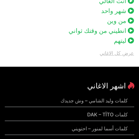
انت الغالي
شهر واحد
من وين
انطيني من وقتك ثواني
ليتهم
عرض كل الاغاني
اشهر الاغاني
كلمات وليد الشامي – وش جديدك
كلمات DAK – TÏTO
كلمات أسما لمنور – احتويني