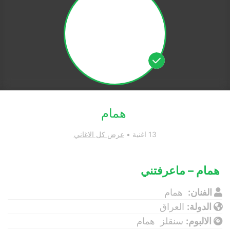
همام
13 اغنية •
عرض كل الاغاني
همام – ماعرفتني
الفنان:
همام
الدولة:
العراق
الالبوم:
سنقلز همام