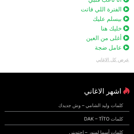
الفترة اللي فاتت
بيسلم عليك
خليك هنا
أغلى من العين
عامل ضجة
عرض كل الاغاني
اشهر الاغاني
كلمات وليد الشامي – وش جديدك
كلمات DAK – TÏTO
كلمات أسما لمنور – احتويني