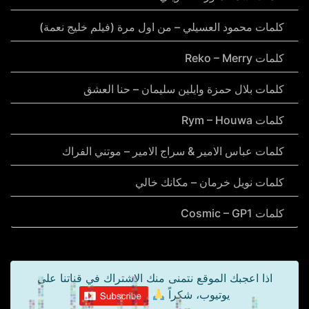
كلمات محمود العسيلي – من اول مرة (فيلم خليج نعمة)
كلمات Reko – Merry
كلمات بلال حمزة وايلين سليمان – حنا العشق
كلمات Rym – Houwa
كلمات عباس الامير & سراج الامير – موتني الفراك
كلمات نويل خرمان – مكانك خالي
كلمات Cosmic – GP1
اذا اعجبك الموقع نتمنى منك الاشتراك في قناتنا على
يوتيوب، شكراً