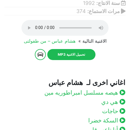
سنة الانتاج:
1992
مرات الاستماع:
374
الاغنية التالية »
هشام عباس – من طفولتى
تحميل الاغنية MP3
اغاني اخرى لـ هشام عباس
هيصه مسلسل امبراطوريه مين
هي دي
حاجات
السكة خضرا
أنا تاعب قلبي