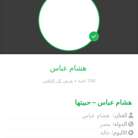
هشام عباس
298 اغنية •
عرض كل الاغاني
هشام عباس – حبيتها
الفنان:
هشام عباس
الدولة:
مصر
الالبوم:
حالة