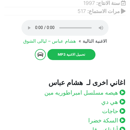
سنة الانتاج:
1997
مرات الاستماع:
517
الاغنية التالية »
هشام عباس – ليالى الشوق
تحميل الاغنية MP3
اغاني اخرى لـ هشام عباس
هيصه مسلسل امبراطوريه مين
هي دي
حاجات
السكة خضرا
أنا تاعب قلبي