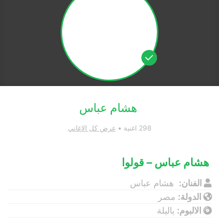
هشام عباس
298 اغنية •
عرض كل الاغاني
هشام عباس – قولوا
الفنان:
هشام عباس
الدولة:
مصر
الالبوم:
ياليلة