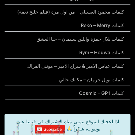
كلمات محمود العسيلي – من اول مرة (فيلم خليج نعمة)
كلمات Reko – Merry
كلمات بلال حمزة وايلين سليمان – حنا العشق
كلمات Rym – Houwa
كلمات عباس الامير & سراج الامير – موتني الفراك
كلمات نويل خرمان – مكانك خالي
كلمات Cosmic – GP1
اذا اعجبك الموقع نتمنى منك الاشتراك في قناتنا على
يوتيوب، شكراً