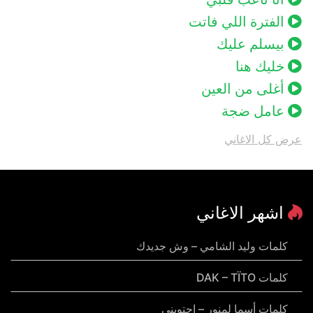
الفترة اللي فاتت
بيسلم عليك
خليك هنا
أغلى من العين
عامل ضجة
عرض كل الاغاني
اشهر الاغاني
كلمات وليد الشامي – وش جديدك
كلمات DAK – TÏTO
كلمات أسما لمنور – احتويني