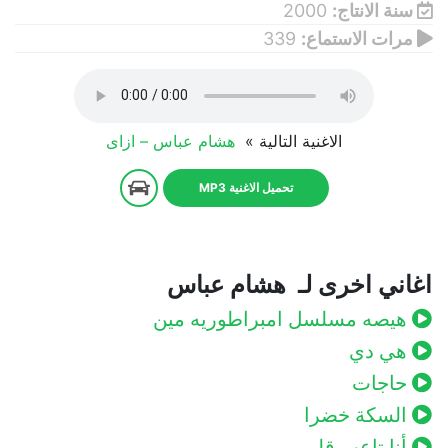
سنة الانتاج:
2000
مرات الاستماع:
339
الاغنية التالية »
هشام عباس – ازاى
تحميل الاغنية MP3
اغاني اخرى لـ هشام عباس
هيصه مسلسل امبراطوريه مين
هي دي
حاجات
السكة خضرا
أنا تاعب قلبي