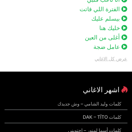
الفترة اللي فاتت
بيسلم عليك
خليك هنا
أغلى من العين
عامل ضجة
عرض كل الاغاني
اشهر الاغاني
كلمات وليد الشامي – وش جديدك
كلمات DAK – TÏTO
كلمات أسما لمنور – احتويني