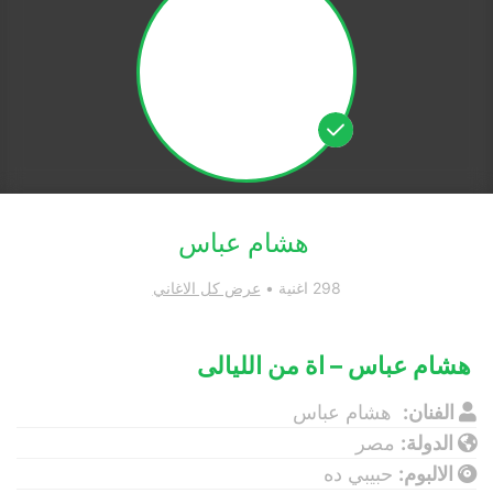
هشام عباس
298 اغنية •
عرض كل الاغاني
هشام عباس – اة من الليالى
الفنان:
هشام عباس
الدولة:
مصر
الالبوم:
حبيبي ده