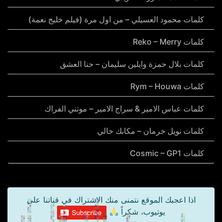
كلمات محمود العسيلي – من اول مرة (فيلم خليج نعمة)
كلمات Reko – Merry
كلمات بلال حمزة وايلين سليمان – حنا العشق
كلمات Rym – Houwa
كلمات عباس الامير & سراج الامير – موتني الفراك
كلمات نويل خرمان – مكانك خالي
كلمات Cosmic – GP1
اذا اعجبك الموقع نتمنى منك الاشتراك في قناتنا على
يوتيوب، شكراً