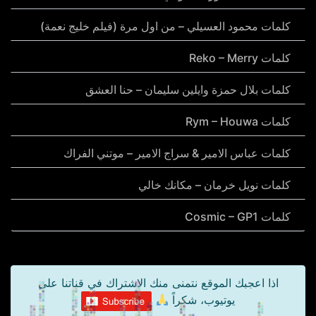
كلمات محمود العسيلي – من اول مرة (فيلم خليج نعمة)
كلمات Reko – Merry
كلمات بلال حمزة وايلين سليمان – حنا العشق
كلمات Rym – Houwa
كلمات عباس الامير & سراج الامير – موتني الفراك
كلمات نويل خرمان – مكانك خالي
كلمات Cosmic – GP1
اذا اعجبك الموقع نتمنى منك الاشتراك في قناتنا على
يوتيوب، شكراً