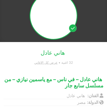
هاني عادل
32 اغنية •
عرض كل الاغاني
هاني عادل – في ناس – مع ياسمين نيازي – من
مسلسل سابع جار
الفنان:
هاني عادل
الدولة:
مصر