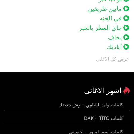
مابين طريقين
في الجنه
جاي المطر بالخير
بخاف
آناديك
عرض كل الاغاني
اشهر الاغاني
كلمات وليد الشامي – وش جديدك
كلمات DAK – TÏTO
كلمات أسما لمنور – احتويني