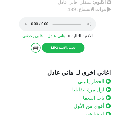
الالبوم:
سنقلز هاني عادل
مرات الاستماع:
489
الاغنية التالية »
هاني عادل – قلبي يحدثني
تحميل الاغنية MP3
اغاني اخرى لـ هاني عادل
الحظر يابيبي
اول مرة اتقابلنا
باب السما
أقوى من الأول
لو فيا خير