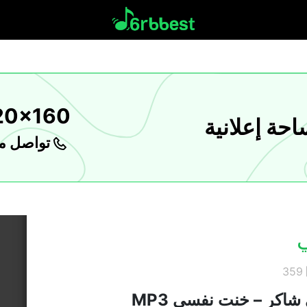
20x160
حة إعلانية
تواصل مع
359
شاكر – خنت نفسي MP3