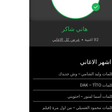
هاني شاكر
92 اغنية •
عرض كل الاغاني
اشهر الاغاني
لمات وليد الشامي – وش جديدك
مات DAK – TÏTO
لمات أسما لمنور – احتويني
لمات محمود العسيلي – من اول مرة (فيلم