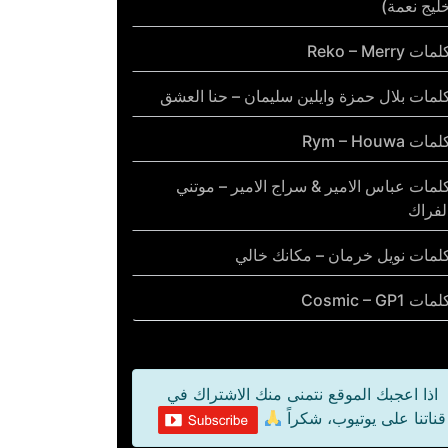
ليج نعمة)
مات Reko – Merry
لمات بلال حمزة وايلين سليمان – حنا العشق
مات Rym – Houwa
لمات عباس الامير & سراج الامير – موتني
لفراك
لمات نويل خرمان – مكانك خالي
مات Cosmic – GP1
اذا اعجبك الموقع نتمنى منك الاشتراك في
قناتنا على يوتيوب، شكراً