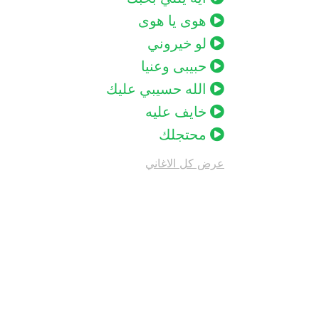
هوى يا هوى
لو خيروني
حبيبى وعنيا
الله حسيبي عليك
خايف عليه
محتجلك
عرض كل الاغاني