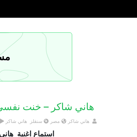
مسا
هاني شاكر – خنت نفسي
هاني شاكر
مصر
سنقلز هاني شاكر
استماع اغنية هاني 