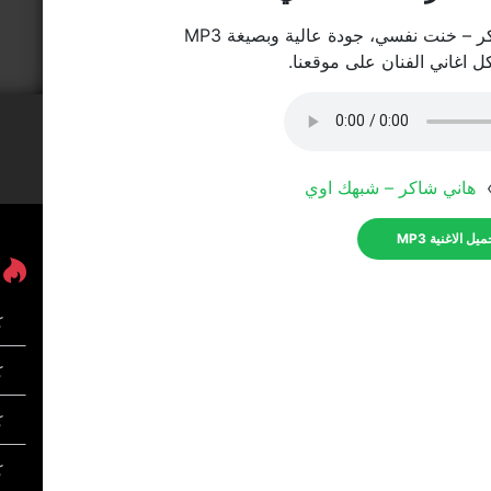
 – خنت نفسي، جودة عالية وبصيغة MP3
كل اغاني الفنان على موقعنا.
»
هاني شاكر – شبهك اوي
يل الاغنية MP3
ك
كل
ك
ك