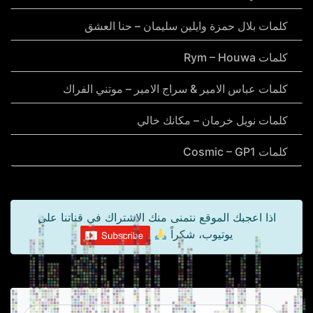
كلمات بلال حمزة وايلين سليمان – حنا العشق
كلمات Rym – Houwa
كلمات عباس الامير & سراج الامير – موتني الفراك
كلمات نويل خرمان – مكانك خالي
كلمات Cosmic – GP1
اذا اعجبك الموقع نتمنى منك الاشتراك في قناتنا على
يوتيوب، شكراً