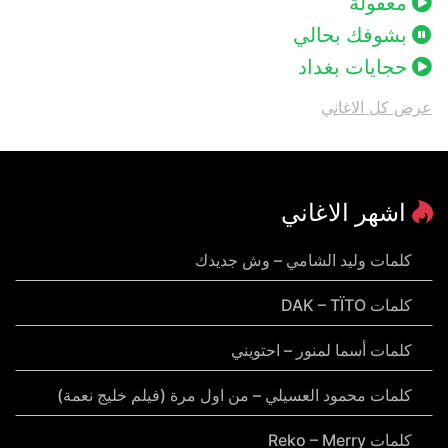
معقولة
بشوفك بحالي
حجايات بغداد
عرض كل الاغاني
اشهر الاغاني
كلمات وليد الشامي – وش جديدك
كلمات DAK – TÏTO
كلمات أسما لمنور – احتويني
كلمات محمود العسيلي – من اول مرة (فيلم خليج نعمة)
كلمات Reko – Merry