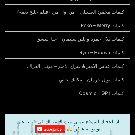
كلمات محمود العسيلي – من اول مرة (فيلم خليج نعمة)
كلمات Reko – Merry
كلمات بلال حمزة وايلين سليمان – حنا العشق
كلمات Rym – Houwa
كلمات عباس الامير & سراج الامير – موتني الفراك
كلمات نويل خرمان – مكانك خالي
كلمات Cosmic – GP1
اذا اعجبك الموقع نتمنى منك الاشتراك في قناتنا على
يوتيوب، شكراً