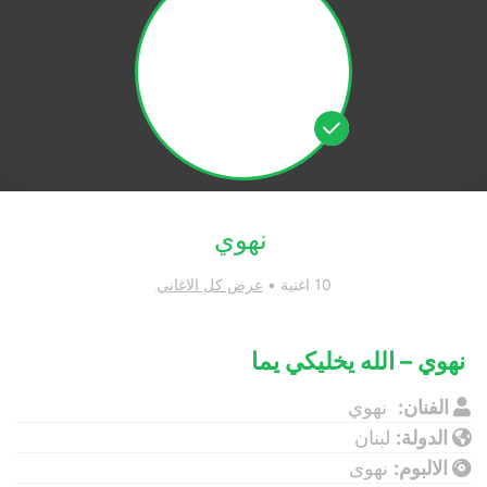
نهوي
10 اغنية •
عرض كل الاغاني
نهوي – الله يخليكي يما
الفنان:
نهوي
الدولة:
لبنان
الالبوم:
نهوى