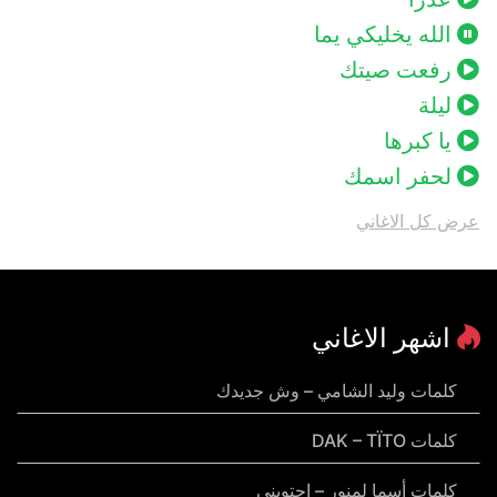
الله يخليكي يما
رفعت صيتك
ليلة
يا كبرها
لحفر اسمك
عرض كل الاغاني
اشهر الاغاني
كلمات وليد الشامي – وش جديدك
كلمات DAK – TÏTO
كلمات أسما لمنور – احتويني