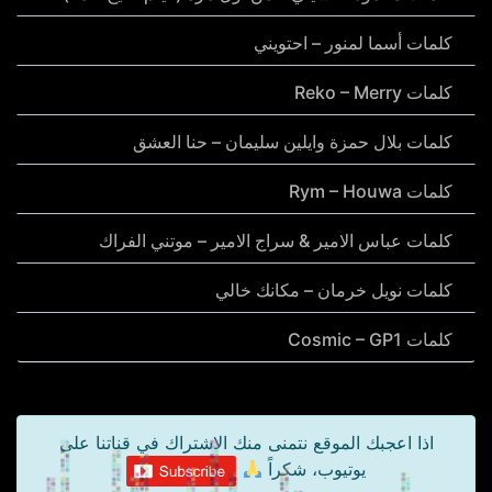
كلمات أسما لمنور – احتويني
كلمات Reko – Merry
كلمات بلال حمزة وايلين سليمان – حنا العشق
كلمات Rym – Houwa
كلمات عباس الامير & سراج الامير – موتني الفراك
كلمات نويل خرمان – مكانك خالي
كلمات Cosmic – GP1
اذا اعجبك الموقع نتمنى منك الاشتراك في قناتنا على
يوتيوب، شكراً