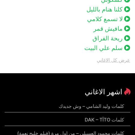
كلنا هنام بالليل
لا تسمع كلامي
مافيش قمر
ريحة الفراق
سلم علي البيت
عرض كل الاغاني
اشهر الاغاني
كلمات وليد الشامي – وش جديدك
كلمات DAK – TÏTO
كلمات محمود العسيلي – من اول مرة (فيلم خليج نعمة)