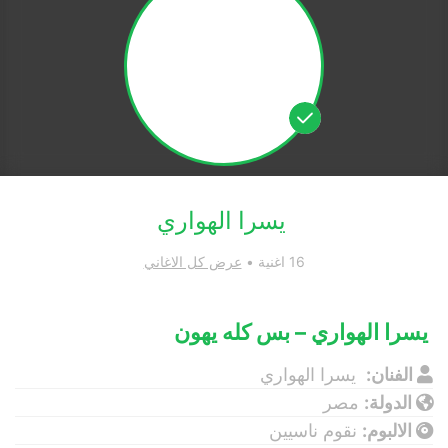
يسرا الهواري
16 اغنية •
عرض كل الاغاني
يسرا الهواري – بس كله يهون
الفنان:
يسرا الهواري
الدولة:
مصر
الالبوم:
نقوم ناسيين