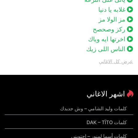
غلابه يا دنيا
مز الولا مز
ركز وصحصح
اخرتها ايه وياك
الناس اللى زيك
عرض كل الاغاني
اشهر الاغاني
كلمات وليد الشامي – وش جديدك
كلمات DAK – TÏTO
كلمات أسما لمنور – احتويني