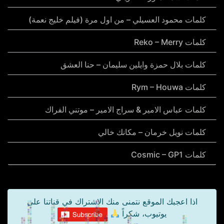
كلمات محمود العسيلي – من اول مرة (فيلم خليج نعمة)
كلمات Reko – Merry
كلمات بلال حمزة وايلين سليمان – حنا العشق
كلمات Rym – Houwa
كلمات عباس الامير & سراج الامير – موتني الفراك
كلمات نويل خرمان – مكانك خالي
كلمات Cosmic – GP1
اذا اعجبك الموقع نتمنى منك الاشتراك في قناتنا على
يوتيوب، شكراً