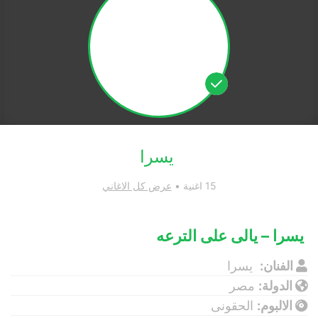
يسرا
15 اغنية •
عرض كل الاغاني
يسرا – يالى على الترعه
الفنان:
يسرا
الدولة:
مصر
الالبوم:
الحقونى