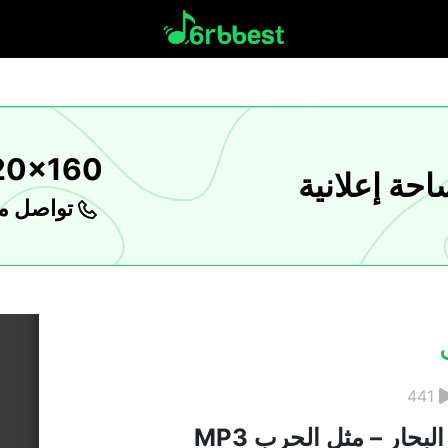
20x160
حة إعلانية
تواصل مع
441
بحار – مثل الحرب MP3