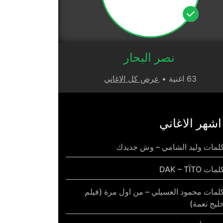
نصر البحار
63 اغنية •
عرض كل الاغاني
اشهر الاغاني
لمات وليد الشامي – وش جديدك
مات DAK – TÏTO
لمات محمود العسيلي – من اول مرة (فيلم
ليج نعمة)