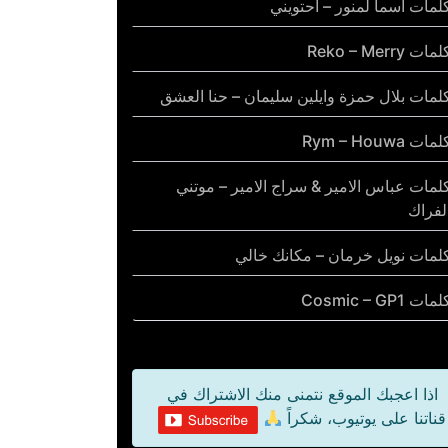
لمات أسما لمنور – احتويني
مات Reko – Merry
لمات بلال حمزة وايلين سليمان – حنا العشق
مات Rym – Houwa
لمات عباس الامير & سراج الامير – موتني
لفراك
لمات نويل خرمان – مكانك خالي
مات Cosmic – GP1
اذا اعجبك الموقع نتمنى منك الاشتراك في
قناتنا على يوتيوب، شكراً