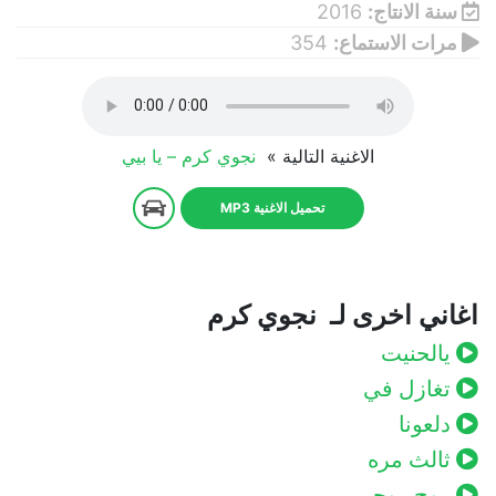
سنة الانتاج:
2016
مرات الاستماع:
354
الاغنية التالية »
نجوي كرم – يا بيي
تحميل الاغنية MP3
اغاني اخرى لـ نجوي كرم
يالحنيت
تغازل في
دلعونا
ثالث مره
روح روحي