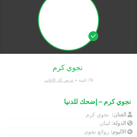
نجوي كرم
79 اغنية •
عرض كل الاغاني
نجوي كرم – إضحك للدنيا
الفنان:
نجوي كرم
الدولة:
لبنان
الالبوم:
روائع نجوى