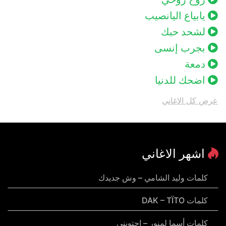
يابياع اليانصيب
لشحد حبك
بجرب إنسى
دمعة
اضحك للدنيا
عرض كل الاغاني
اشهر الاغاني
كلمات وليد الشامي – وش جديدك
كلمات DAK – TÏTO
كلمات أسما لمنور – احتويني