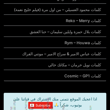
كلمات محمود العسيلي – من اول مرة (فيلم خليج نعمة)
كلمات Reko – Merry
كلمات بلال حمزة وايلين سليمان – حنا العشق
كلمات Rym – Houwa
كلمات عباس الامير & سراج الامير – موتني الفراك
كلمات نويل خرمان – مكانك خالي
كلمات Cosmic – GP1
اذا اعجبك الموقع نتمنى منك الاشتراك في قناتنا على
يوتيوب، شكراً