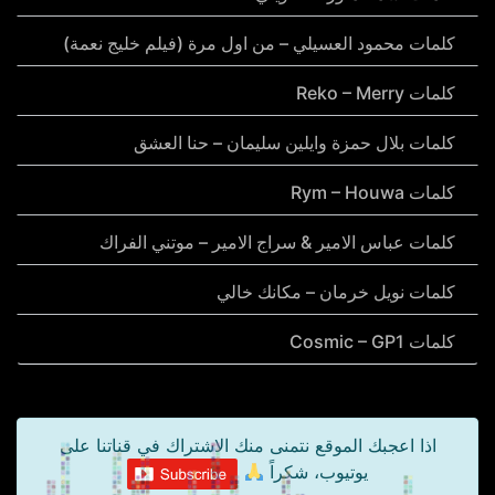
كلمات محمود العسيلي – من اول مرة (فيلم خليج نعمة)
كلمات Reko – Merry
كلمات بلال حمزة وايلين سليمان – حنا العشق
كلمات Rym – Houwa
كلمات عباس الامير & سراج الامير – موتني الفراك
كلمات نويل خرمان – مكانك خالي
كلمات Cosmic – GP1
اذا اعجبك الموقع نتمنى منك الاشتراك في قناتنا على
يوتيوب، شكراً