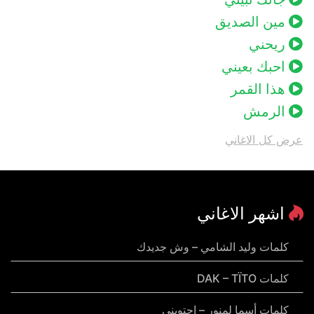
مين الصديق
ريحني
احبك بعيني
هذا القمر
الرمش
عرض كل الاغاني
اشهر الاغاني
كلمات وليد الشامي – وش جديدك
كلمات DAK – TÏTO
كلمات أسما لمنور – احتويني