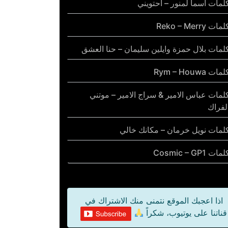
لمات أسما لمنور – احتويني
مات Reko – Merry
لمات بلال حمزة وايلين سليمان – حنا العشق
مات Rym – Houwa
لمات عباس الامير & سراج الامير – موتني
لفراك
لمات نويل خرمان – مكانك خالي
مات Cosmic – GP1
اذا اعجبك الموقع نتمنى منك الاشتراك في
قناتنا على يوتيوب، شكراً