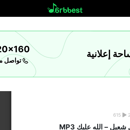
20x160
حة إعلانية
تواصل مع
615
شعيل – الله عليك MP3