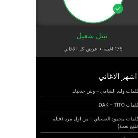
نبيل شعيل
176 اغنية •
عرض كل الاغاني
اشهر الاغاني
لمات وليد الشامي – وش جديدك
مات DAK – TÏTO
لمات محمود العسيلي – من اول مرة (فيلم
ليج نعمة)