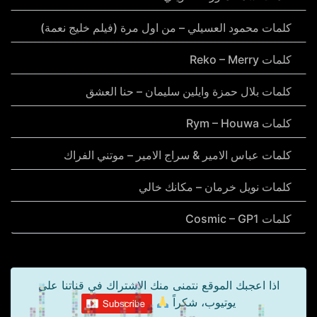
كلمات محمود العسيلي – من اول مرة (فيلم خليج نعمة)
كلمات Reko – Merry
كلمات بلال حمزة وايلين سليمان – حنا العشق
كلمات Rym – Houwa
كلمات عباس الامير & سراج الامير – موتني الفراك
كلمات نويل خرمان – مكانك خالي
كلمات Cosmic – GP1
اذا اعجبك الموقع نتمنى منك الاشتراك في قناتنا على
يوتيوب، شكراً