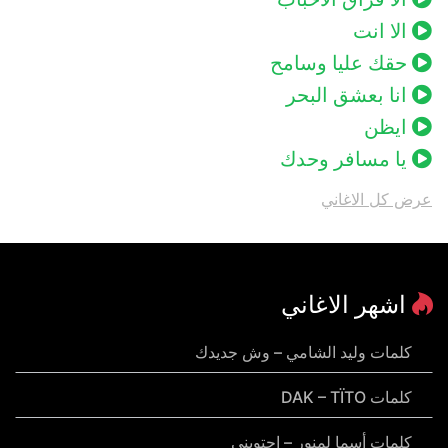
الا انت
حقك عليا وسامح
انا بعشق البحر
ايظن
يا مسافر وحدك
عرض كل الاغاني
اشهر الاغاني
كلمات وليد الشامي – وش جديدك
كلمات DAK – TÏTO
كلمات أسما لمنور – احتويني