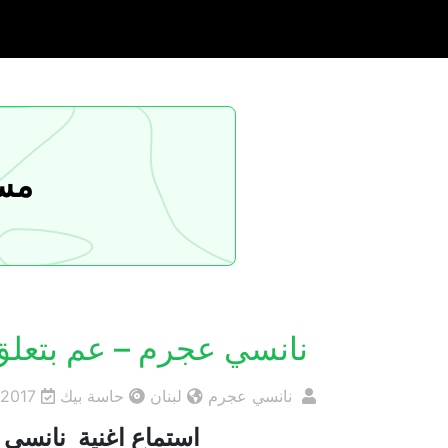
مسا
نانسي عجرم – عم بتعلق
نانسي عجرم
لبنان
حاسة بيك
2017
استماع اغنية نانسي ع