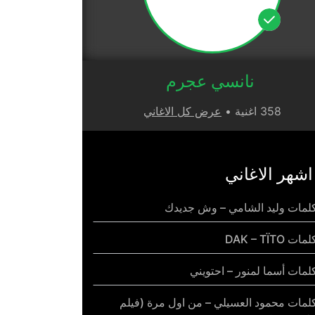
نانسي عجرم
358 اغنية •
عرض كل الاغاني
اشهر الاغاني
لمات وليد الشامي – وش جديدك
مات DAK – TÏTO
لمات أسما لمنور – احتويني
لمات محمود العسيلي – من اول مرة (فيلم