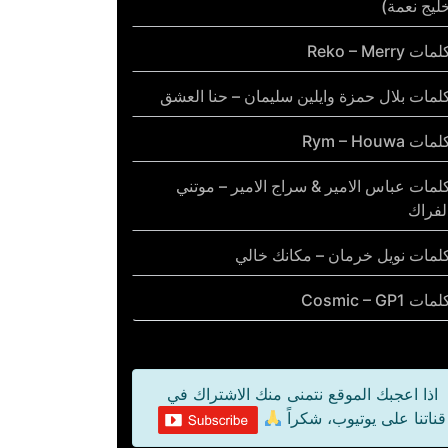
ليج نعمة)
مات Reko – Merry
لمات بلال حمزة وايلين سليمان – حنا العشق
مات Rym – Houwa
لمات عباس الامير & سراج الامير – موتني
لفراك
لمات نويل خرمان – مكانك خالي
مات Cosmic – GP1
اذا اعجبك الموقع نتمنى منك الاشتراك في
قناتنا على يوتيوب، شكراً