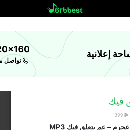
20x160
حة إعلانية
تواصل مع
 فيك
399
جرم – عم بتعلق فيك MP3