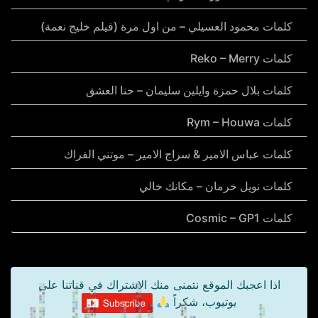
كلمات محمود العسيلي – من اول مرة (فيلم خليج نعمة)
كلمات Reko – Merry
كلمات بلال حمزة وايلين سليمان – حنا العشق
كلمات Rym – Houwa
كلمات عباس الامير & سراج الامير – موتني الفراك
كلمات نويل خرمان – مكانك خالي
كلمات Cosmic – GP1
اذا اعجبك الموقع نتمنى منك الاشتراك في قناتنا على
يوتيوب، شكراً