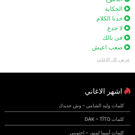
الحكاية
خدنا الكلام
لا جدع
فى بالك
صعب اعيش
عرض كل الاغاني
اشهر الاغاني
كلمات وليد الشامي – وش جديدك
كلمات DAK – TÏTO
كلمات أسما لمنور – احتويني