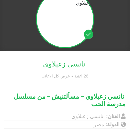
نانسي زعبلاوي
26 اغنية •
عرض كل الاغاني
نانسي زعبلاوي – مسألتنيش – من مسلسل
مدرسة الحب
الفنان:
نانسي زعبلاوي
الدولة:
مصر